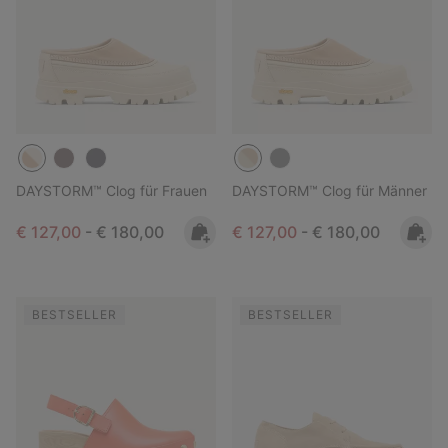
DAYSTORM™ Clog für Frauen
DAYSTORM™ Clog für Männer
Minimum sale price:
Maximum price:
Minimum sale price:
Maximum price:
€ 127,00
-
€ 180,00
€ 127,00
-
€ 180,00
BESTSELLER
BESTSELLER