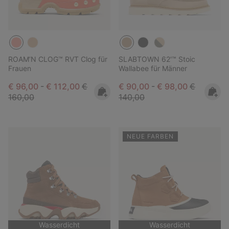
ROAM’N CLOG™ RVT Clog für
SLABTOWN 62'™ Stoic
Frauen
Wallabee für Männer
Minimum sale price:
Maximum sale price:
Regular price:
Minimum sale price:
Maximum sale pric
Regular pr
€ 96,00
-
€ 112,00
€
€ 90,00
-
€ 98,00
€
160,00
140,00
NEUE FARBEN
Wasserdicht
Wasserdicht