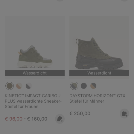
Wasserdicht
Wasserdicht
KINETIC™ IMPACT CARIBOU
DAYSTORM HORIZON™ GTX
PLUS wasserdichte Sneaker-
Stiefel für Männer
Stiefel für Frauen
Regular price:
€ 250,00
Minimum sale price:
Maximum price:
€ 96,00
-
€ 160,00