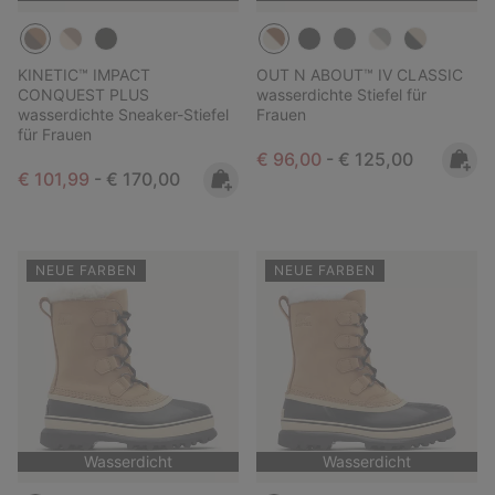
KINETIC™ IMPACT
OUT N ABOUT™ IV CLASSIC
CONQUEST PLUS
wasserdichte Stiefel für
wasserdichte Sneaker-Stiefel
Frauen
für Frauen
Minimum sale price:
Maximum price:
€ 96,00
-
€ 125,00
Minimum sale price:
Maximum price:
€ 101,99
-
€ 170,00
NEUE FARBEN
NEUE FARBEN
Wasserdicht
Wasserdicht