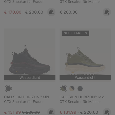
GTX Sneaker für Frauen
GTX Sneaker für Männer
Minimum sale price:
Maximum price:
Regular price:
€ 170,00
-
€ 200,00
€ 200,00
NEUE FARBEN
Wasserdicht
Wasserdicht
CALLSIGN HORIZON™ Mid
CALLSIGN HORIZON™ Mid
GTX Sneaker für Frauen
GTX Sneaker für Männer
Sale price:
Regular price:
Minimum sale price:
Maximum price:
€ 131,99
€ 220,00
€ 131,99
-
€ 220,00