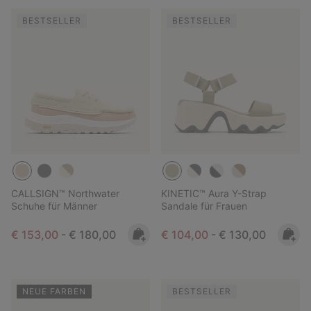
BESTSELLER
BESTSELLER
CALLSIGN™ Northwater
KINETIC™ Aura Y-Strap
Schuhe für Männer
Sandale für Frauen
Minimum sale price:
Maximum price:
Minimum sale price:
Maximum price:
€ 153,00
-
€ 180,00
€ 104,00
-
€ 130,00
NEUE FARBEN
BESTSELLER