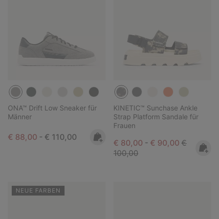
ONA™ Drift Low Sneaker für
KINETIC™ Sunchase Ankle
Männer
Strap Platform Sandale für
Frauen
Minimum sale price:
Maximum price:
€ 88,00
-
€ 110,00
Minimum sale price:
Maximum sale pric
Regular pr
€ 80,00
-
€ 90,00
€
100,00
NEUE FARBEN