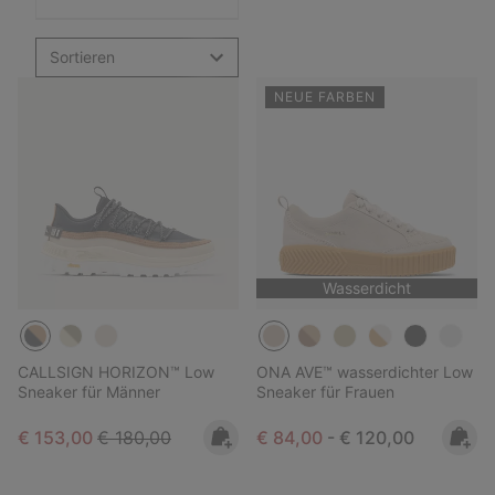
Sortieren
NEUE FARBEN
Wasserdicht
CALLSIGN HORIZON™ Low
ONA AVE™ wasserdichter Low
Sneaker für Männer
Sneaker für Frauen
Sale price:
Regular price:
Minimum sale price:
Maximum price:
€ 153,00
€ 180,00
€ 84,00
-
€ 120,00