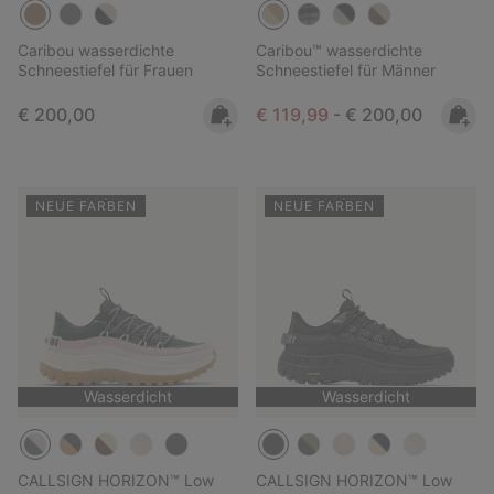
Caribou wasserdichte
Caribou™ wasserdichte
Schneestiefel für Frauen
Schneestiefel für Männer
Regular price:
Minimum sale price:
Maximum price:
€ 200,00
€ 119,99
-
€ 200,00
NEUE FARBEN
NEUE FARBEN
Wasserdicht
Wasserdicht
CALLSIGN HORIZON™ Low
CALLSIGN HORIZON™ Low