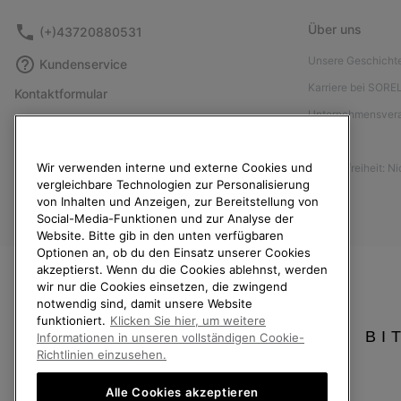
Über uns
(+)43720880531
Unsere Geschicht
Kundenservice
Karriere bei SORE
Kontaktformular
Unternehmensver
Größentabelle
Presse
Anleitung zur Schuhpflege
Wir verwenden interne und externe Cookies und
Barrierefreiheit: N
Rücksendungen
vergleichbare Technologien zur Personalisierung
Vom Kaufvertrag zurücktreten
von Inhalten und Anzeigen, zur Bereitstellung von
Social-Media-Funktionen und zur Analyse der
Bestellstatus
Website. Bitte gib in den unten verfügbaren
Optionen an, ob du den Einsatz unserer Cookies
Versand
akzeptierst. Wenn du die Cookies ablehnst, werden
Zahlung
wir nur die Cookies einsetzen, die zwingend
notwendig sind, damit unsere Website
Häufig gestellte Fragen
funktioniert.
Klicken Sie hier, um weitere
BI
Informationen in unseren vollständigen Cookie-
Richtlinien einzusehen.
Alle Cookies akzeptieren