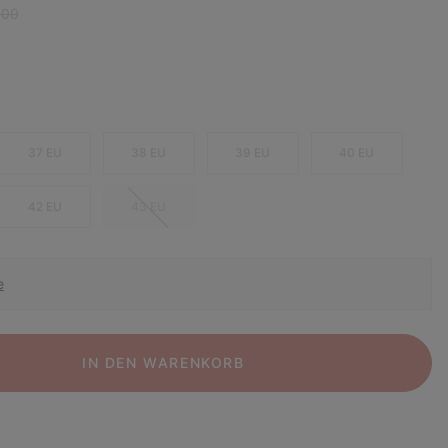
r price:
,00
37 EU
38 EU
39 EU
40 EU
42 EU
43 EU
e
IN DEN WARENKORB