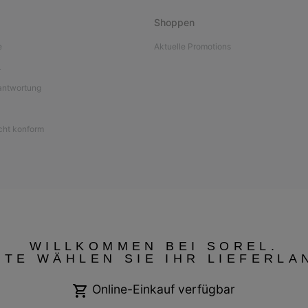
Shoppen
e
Aktuelle Promotions
L
antwortung
icht konform
WILLKOMMEN BEI SOREL.
TTE WÄHLEN SIE IHR LIEFERLA
Online-Einkauf verfügbar