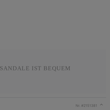
-SANDALE IST BEQUEM
Nr. #
2151381
Expan