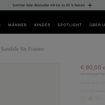
Sommer Sale: Bestseller mit bis zu 40 % Rabatt
N
MÄNNER
KINDER
SPOTLIGHT
ÜBER 
Sandale für Frauen
R
Sale pric
€ 80,00
€
BES
Der niedrigste Prei
Farbe:
Black, C
Sale price:
Regula
€ 90,00
€ 100