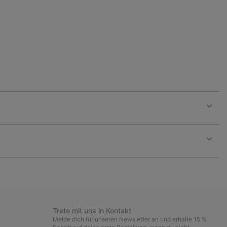
Expan
or
collap
sectio
Expan
or
collap
sectio
Trete mit uns in Kontakt
Melde dich für unseren Newsletter an und erhalte 15 %