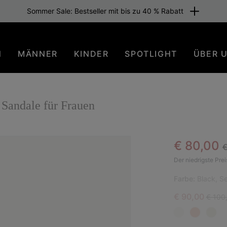
Sommer Sale: Bestseller mit bis zu 40 % Rabatt
N
MÄNNER
KINDER
SPOTLIGHT
ÜBER 
Sandale für Frauen
R
Sale pric
€ 80,00
€
BES
Der niedrigste Prei
Farbe:
Black, Se
Sale price:
Regula
€ 90,00
€ 100