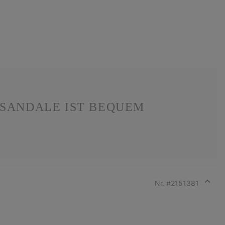
-SANDALE IST BEQUEM
Nr. #
2151381
Expan
or
collap
sectio