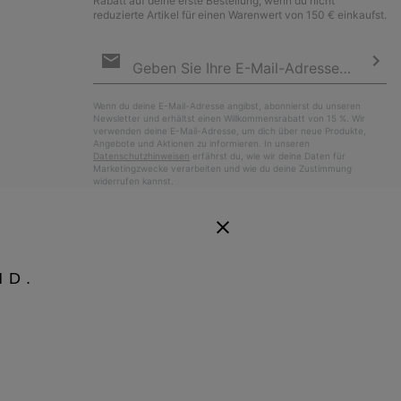
Rabatt auf deine erste Bestellung, wenn du nicht
reduzierte Artikel für einen Warenwert von 150 € einkaufst.
Newsletter-
Anmeldung
Abo
Wenn du deine E-Mail-Adresse angibst, abonnierst du unseren
Newsletter und erhältst einen Willkommensrabatt von 15 %. Wir
verwenden deine E-Mail-Adresse, um dich über neue Produkte,
Angebote und Aktionen zu informieren. In unseren
Datenschutzhinweisen
erfährst du, wie wir deine Daten für
Marketingzwecke verarbeiten und wie du deine Zustimmung
widerrufen kannst.
ND.