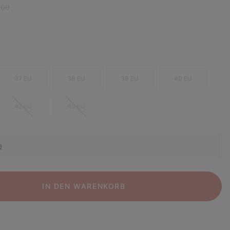
r price:
,00
37 EU
38 EU
39 EU
40 EU
42 EU
43 EU
e
IN DEN WARENKORB