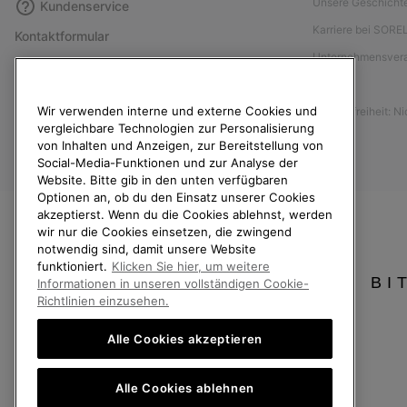
Unsere Geschicht
Kundenservice
Karriere bei SORE
Kontaktformular
Unternehmensver
Größentabelle
Presse
Anleitung zur Schuhpflege
Wir verwenden interne und externe Cookies und
Barrierefreiheit: N
Rücksendungen
vergleichbare Technologien zur Personalisierung
Vom Kaufvertrag zurücktreten
von Inhalten und Anzeigen, zur Bereitstellung von
Social-Media-Funktionen und zur Analyse der
Bestellstatus
Website. Bitte gib in den unten verfügbaren
Optionen an, ob du den Einsatz unserer Cookies
Versand
akzeptierst. Wenn du die Cookies ablehnst, werden
Zahlung
wir nur die Cookies einsetzen, die zwingend
notwendig sind, damit unsere Website
Häufig gestellte Fragen
funktioniert.
Klicken Sie hier, um weitere
BI
Informationen in unseren vollständigen Cookie-
Richtlinien einzusehen.
Alle Cookies akzeptieren
Österreich
Alle Cookies ablehnen
©
2026
SOREL. Alle Rechte vorbehalten.