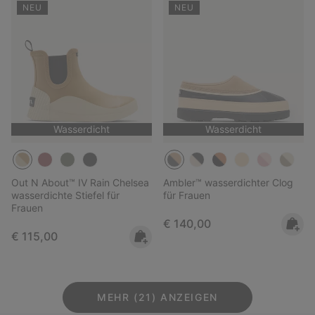
NEU
NEU
Wasserdicht
Wasserdicht
Out N About™ IV Rain Chelsea
Ambler™ wasserdichter Clog
wasserdichte Stiefel für
für Frauen
Frauen
Regular price:
€ 140,00
Regular price:
€ 115,00
MEHR (21) ANZEIGEN