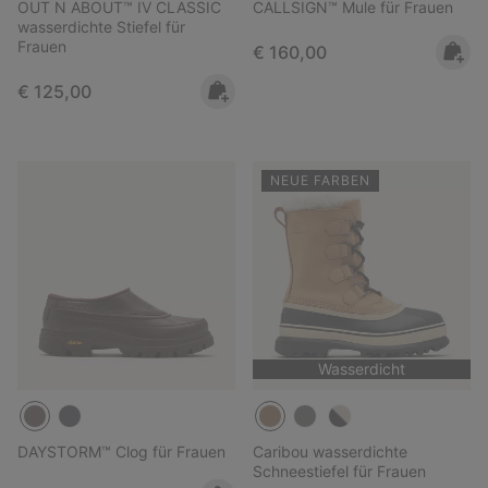
OUT N ABOUT™ IV CLASSIC
CALLSIGN™ Mule für Frauen
wasserdichte Stiefel für
Frauen
Regular price:
€ 160,00
Regular price:
€ 125,00
NEUE FARBEN
Wasserdicht
DAYSTORM™ Clog für Frauen
Caribou wasserdichte
Schneestiefel für Frauen