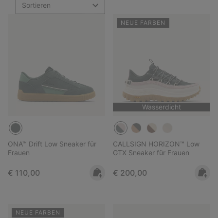
Sortieren
NEUE FARBEN
Wasserdicht
ONA™ Drift Low Sneaker für
CALLSIGN HORIZON™ Low
Frauen
GTX Sneaker für Frauen
Regular price:
Regular price:
€ 110,00
€ 200,00
NEUE FARBEN