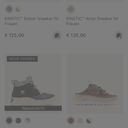
KINETIC™ Ember Sneaker für
KINETIC™ Array Sneaker für
Frauen
Frauen
Regular price:
Regular price:
€ 125,00
€ 135,00
NEUE FARBEN
Wasserdicht