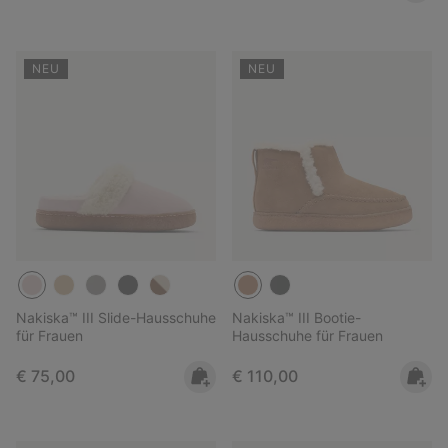
NEU
NEU
Nakiska™ III Slide-Hausschuhe
Nakiska™ III Bootie-
für Frauen
Hausschuhe für Frauen
Regular price:
Regular price:
€ 75,00
€ 110,00