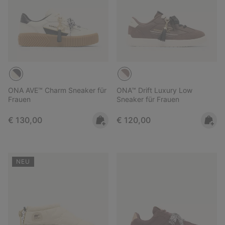
ONA AVE™ Charm Sneaker für
ONA™ Drift Luxury Low
Frauen
Sneaker für Frauen
Regular price:
Regular price:
€ 130,00
€ 120,00
NEU