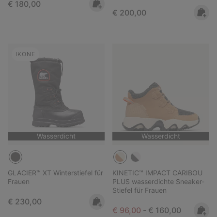
Regular price:
€ 180,00
Regular price:
€ 200,00
IKONE
Wasserdicht
Wasserdicht
GLACIER™ XT Winterstiefel für
KINETIC™ IMPACT CARIBOU
Frauen
PLUS wasserdichte Sneaker-
Stiefel für Frauen
Regular price:
€ 230,00
Minimum sale price:
Maximum price:
€ 96,00
-
€ 160,00