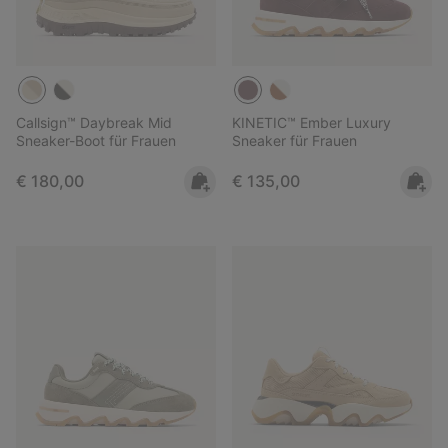
Callsign™ Daybreak Mid
KINETIC™ Ember Luxury
Sneaker-Boot für Frauen
Sneaker für Frauen
Regular price:
Regular price:
€ 180,00
€ 135,00