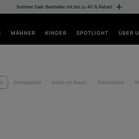
Sommer Sale: Bestseller mit bis zu 40 % Rabatt
N
MÄNNER
KINDER
SPOTLIGHT
ÜBER 
ts
Schneestiefel
Stiefel mit Absatz
Schnürstiefel
Wi