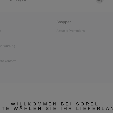
Shoppen
e
Aktuelle Promotions
L
antwortung
icht konform
WILLKOMMEN BEI SOREL.
TTE WÄHLEN SIE IHR LIEFERLA