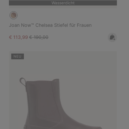
Wasserdicht
Joan Now™ Chelsea Stiefel für Frauen
Sale price:
Regular price:
€ 113,99
€ 190,00
NEU