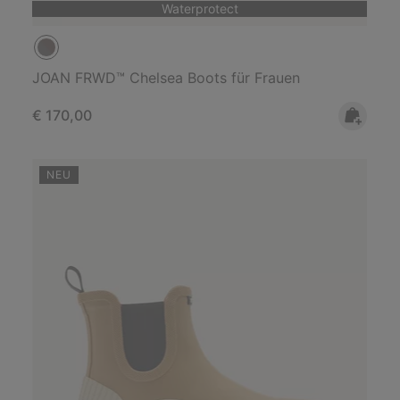
Waterprotect
JOAN FRWD™ Chelsea Boots für Frauen
Regular price:
€ 170,00
NEU