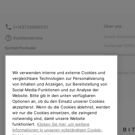
Über uns
(+)43720880531
Unsere Geschicht
Kundenservice
Karriere bei SORE
Kontaktformular
Unternehmensver
Größentabelle
Presse
Anleitung zur Schuhpflege
Wir verwenden interne und externe Cookies und
Barrierefreiheit: N
Rücksendungen
vergleichbare Technologien zur Personalisierung
Vom Kaufvertrag zurücktreten
von Inhalten und Anzeigen, zur Bereitstellung von
Social-Media-Funktionen und zur Analyse der
Bestellstatus
Website. Bitte gib in den unten verfügbaren
Optionen an, ob du den Einsatz unserer Cookies
Versand
akzeptierst. Wenn du die Cookies ablehnst, werden
Zahlung
wir nur die Cookies einsetzen, die zwingend
notwendig sind, damit unsere Website
Häufig gestellte Fragen
funktioniert.
Klicken Sie hier, um weitere
BI
Informationen in unseren vollständigen Cookie-