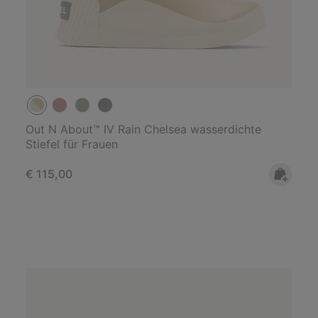
Out N About™ IV Rain Chelsea wasserdichte
Stiefel für Frauen
Regular price:
€ 115,00