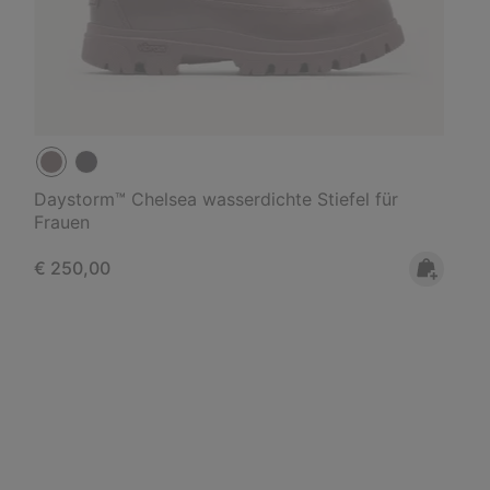
Daystorm™ Chelsea wasserdichte Stiefel für
Frauen
Regular price:
€ 250,00