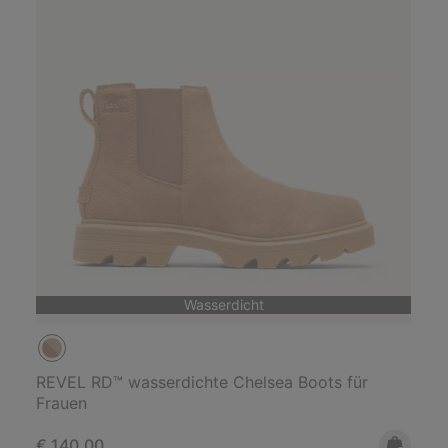
Wasserdicht
REVEL RD™ wasserdichte Chelsea Boots für
Frauen
Regular price:
€ 140,00