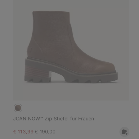
JOAN NOW™ Zip Stiefel für Frauen
Sale price:
Regular price:
€ 113,99
€ 190,00