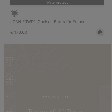
Waterprotect
JOAN FRWD™ Chelsea Boots für Frauen
Regular price:
€ 170,00
SOMMER SALE
Bis zu 40 % Rabatt