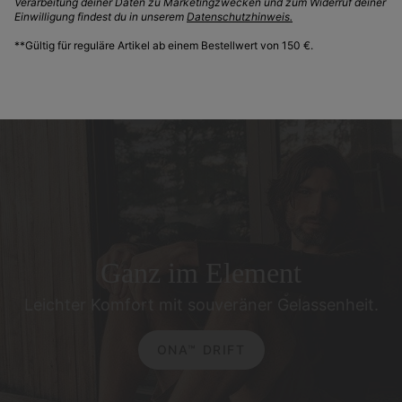
Verarbeitung deiner Daten zu Marketingzwecken und zum Widerruf deiner
KINETIC™ EMBER
Einwilligung findest du in unserem
Datenschutzhinweis.
**Gültig für reguläre Artikel ab einem Bestellwert von 150 €.
Ganz im Element
Leichter Komfort mit souveräner Gelassenheit.
ONA™ DRIFT