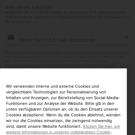
Trete mit uns in Kontakt
Melde dich für unseren Newsletter an und erhalte 15 % Rabatt auf deine
erste Bestellung, wenn du nicht reduzierte Artikel für einen Warenwert von
150 € einkaufst.
Newsletter-
Anmeldung
Abo
Wenn du deine E-Mail-Adresse angibst, abonnierst du unseren Newsletter und erhältst
einen Willkommensrabatt von 15 %. Wir verwenden deine E-Mail-Adresse, um dich
über neue Produkte, Angebote und Aktionen zu informieren. In unseren
Datenschutzhinweisen
erfährst du, wie wir deine Daten für Marketingzwecke
verarbeiten und wie du deine Zustimmung widerrufen kannst.
Wir verwenden interne und externe Cookies und
vergleichbare Technologien zur Personalisierung von
Inhalten und Anzeigen, zur Bereitstellung von Social-Media-
Funktionen und zur Analyse der Website. Bitte gib in den
unten verfügbaren Optionen an, ob du den Einsatz unserer
Cookies akzeptierst. Wenn du die Cookies ablehnst, werden
wir nur die Cookies einsetzen, die zwingend notwendig
sind, damit unsere Website funktioniert.
Klicken Sie hier, um
Österreich
WILLKOMMEN BEI SOREL.
weitere Informationen in unseren vollständigen Cookie-