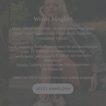
Werde Mitglied
Melde dich an und erfahre vor allen anderen von neuen
Styles sowie Aktionen und sichere dir die folgenden
exklusiven Vorteile:
Kostenloser Versand für alle Bestellungen
local_shipping
15 % Rabatt an deinem Geburtstag
cake
15 % Rabatt auf Ihre erste
workspace_premium
Bestellung*
Zugang zu exklusiven Sale-Angeboten
loyalty
für Mitglieder
*Wenn du 150 € für nicht reduzierte Artikel ausgibst.
JETZT ANMELDEN