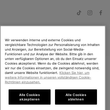
Österreich
Wir verwenden interne und externe Cookies und
vergleichbare Technologien zur Personalisierung von Inhalten
©
2026
SOREL. Alle Rechte vorbehalten.
und Anzeigen, zur Bereitstellung von Social-Media-
Funktionen und zur Analyse der Website. Bitte gib in den
Datenschutz
Nutzungsbedingungen
unten verfügbaren Optionen an, ob du den Einsatz unserer
Cookies akzeptierst. Wenn du die Cookies ablehnst, werden
Allgemeine Verkaufsbedingungen
Garantiebestimmungen
Cookies
wir nur die Cookies einsetzen, die zwingend notwendig sind,
WILLKOMMEN BEI SOREL.
Impressum
damit unsere Website funktioniert.
Klicken Sie hier, um
BITTE WÄHLEN SIE IHR
weitere Informationen in unseren vollständigen Cookie-
LIEFERLAND.
Richtlinien einzusehen.
Kundenservice: Mo- Fr. 9:00 - 13:00 & 14:00- 18:00 Uhr
(+)43720880531
Online-Einkauf verfügbar
Alle Cookies
Alle Cookies
akzeptieren
ablehnen
United States
Online-
Einkau