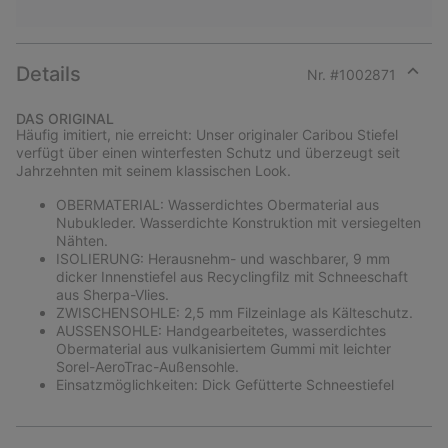
Details
Nr. #
1002871
Expan
or
DAS ORIGINAL
collap
Häufig imitiert, nie erreicht: Unser originaler Caribou Stiefel
sectio
verfügt über einen winterfesten Schutz und überzeugt seit
Jahrzehnten mit seinem klassischen Look.
OBERMATERIAL: Wasserdichtes Obermaterial aus
Nubukleder. Wasserdichte Konstruktion mit versiegelten
Nähten.
ISOLIERUNG: Herausnehm- und waschbarer, 9 mm
dicker Innenstiefel aus Recyclingfilz mit Schneeschaft
aus Sherpa-Vlies.
ZWISCHENSOHLE: 2,5 mm Filzeinlage als Kälteschutz.
AUSSENSOHLE: Handgearbeitetes, wasserdichtes
Obermaterial aus vulkanisiertem Gummi mit leichter
Sorel-AeroTrac-Außensohle.
Einsatzmöglichkeiten: Dick Gefütterte Schneestiefel