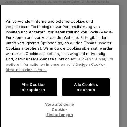
Datenschutzhinweisen
erfährst du, wie wir deine Daten für Marketingzwecke
verarbeiten und wie du deine Zustimmung widerrufen kannst.
Wir verwenden interne und externe Cookies und
vergleichbare Technologien zur Personalisierung von
Inhalten und Anzeigen, zur Bereitstellung von Social-Media-
Funktionen und zur Analyse der Website. Bitte gib in den
unten verfügbaren Optionen an, ob du den Einsatz unserer
Cookies akzeptierst. Wenn du die Cookies ablehnst, werden
wir nur die Cookies einsetzen, die zwingend notwendig
sind, damit unsere Website funktioniert.
Klicken Sie hier, um
Österreich
WILLKOMMEN BEI SOREL.
weitere Informationen in unseren vollständigen Cookie-
BITTE WÄHLEN SIE IHR
©
2026
SOREL. Alle Rechte vorbehalten.
Richtlinien einzusehen.
LIEFERLAND.
Datenschutz
Nutzungsbedingungen
Alle Cookies
Alle Cookies
Online-Einkauf verfügbar
Allgemeine Verkaufsbedingungen
Garantiebestimmungen
Cookies
akzeptieren
ablehnen
Impressum
United States
Online-
Verwalte deine
Einkauf
Cookie-
Kundenservice: Mo- Fr. 9:00 - 13:00 & 14:00- 18:00 Uhr
verfügb
Austria
Österreich
Online-
(+)43720880531
Einstellungen
Einkauf
verfügb