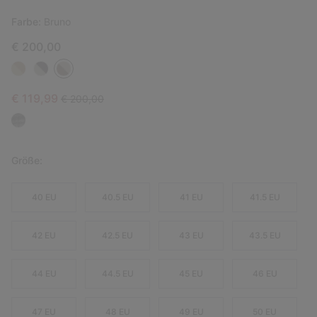
Farbe:
Bruno
€ 200,00
Sale price:
Regular price:
€ 119,99
€ 200,00
Größe:
40 EU
40.5 EU
41 EU
41.5 EU
42 EU
42.5 EU
43 EU
43.5 EU
44 EU
44.5 EU
45 EU
46 EU
47 EU
48 EU
49 EU
50 EU