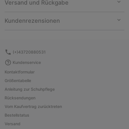
Versand und Rückgabe
Expan
or
collap
Kundenrezensionen
sectio
Expan
or
collap
sectio
(+)43720880531
Kundenservice
Kontaktformular
Größentabelle
Anleitung zur Schuhpflege
Rücksendungen
Vom Kaufvertrag zurücktreten
Bestellstatus
Versand