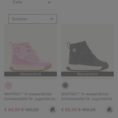
Farbe
Sortieren
Wasserdicht
Wasserdicht
WHITNEY™ III wasserdichte
WHITNEY™ III wasserdichte
Schneestiefel für Jugendliche
Schneestiefel für Jugendliche
Sale price:
Regular price:
Sale price:
Regular price:
€ 60,00
€ 100,00
€ 60,00
€ 100,00