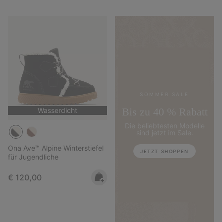
SOMMER SALE
Bis zu 40 % Rabatt
Wasserdicht
Die beliebtesten Modelle
sind jetzt im Sale.
Ona Ave™ Alpine Winterstiefel
JETZT SHOPPEN
für Jugendliche
Regular price:
€ 120,00