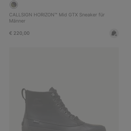
CALLSIGN HORIZON™ Mid GTX Sneaker für
Männer
Regular price:
€ 220,00