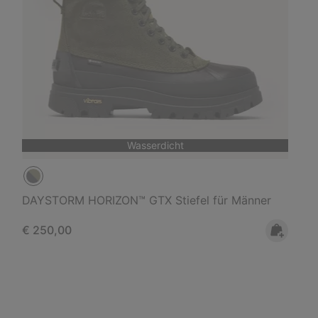
Wasserdicht
DAYSTORM HORIZON™ GTX Stiefel für Männer
Regular price:
€ 250,00