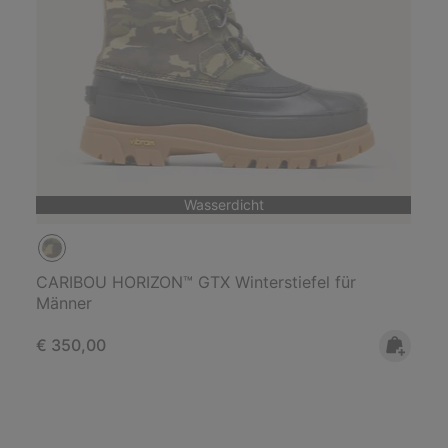
Wasserdicht
CARIBOU HORIZON™ GTX Winterstiefel für
Männer
Regular price:
€ 350,00