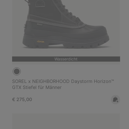
Wasserdicht
SOREL x NEIGHBORHOOD Daystorm Horizon™
GTX Stiefel für Männer
Regular price:
€ 275,00