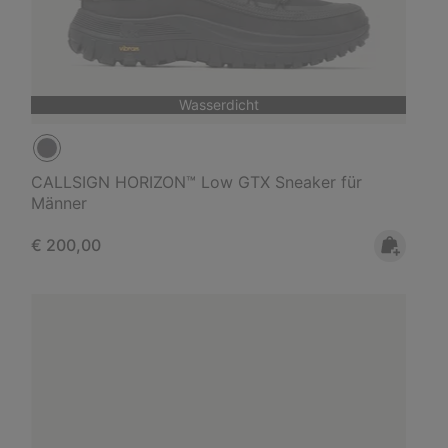
Wasserdicht
CALLSIGN HORIZON™ Low GTX Sneaker für
Männer
Regular price:
€ 200,00