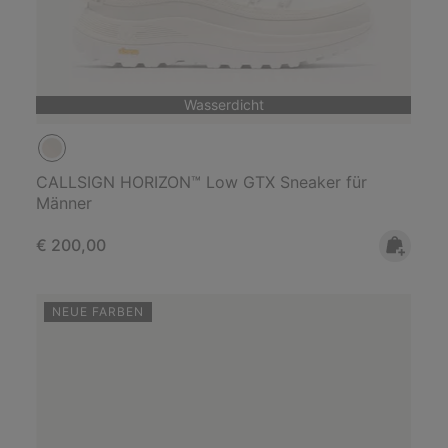
Wasserdicht
CALLSIGN HORIZON™ Low GTX Sneaker für
Männer
Regular price:
€ 200,00
NEUE FARBEN