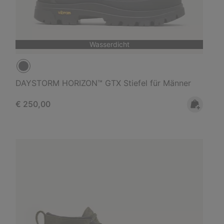
Wasserdicht
DAYSTORM HORIZON™ GTX Stiefel für Männer
Regular price:
€ 250,00