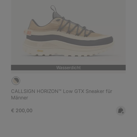
Wasserdicht
CALLSIGN HORIZON™ Low GTX Sneaker für
Männer
Regular price:
€ 200,00