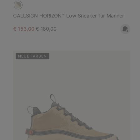
CALLSIGN HORIZON™ Low Sneaker für Männer
Sale price:
Regular price:
€ 153,00
€ 180,00
NEUE FARBEN