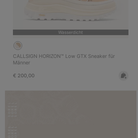
Wasserdicht
CALLSIGN HORIZON™ Low GTX Sneaker für
Männer
Regular price:
€ 200,00