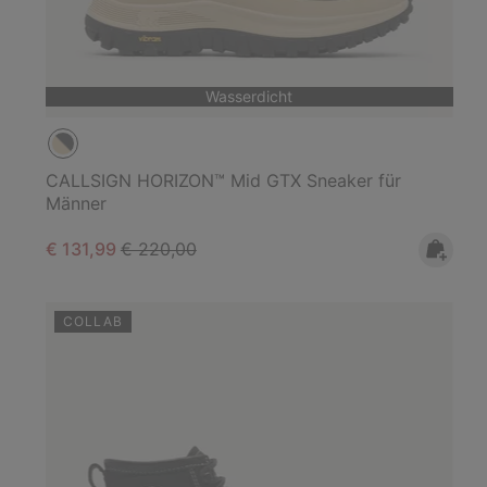
Wasserdicht
CALLSIGN HORIZON™ Mid GTX Sneaker für
Männer
Sale price:
Regular price:
€ 131,99
€ 220,00
COLLAB