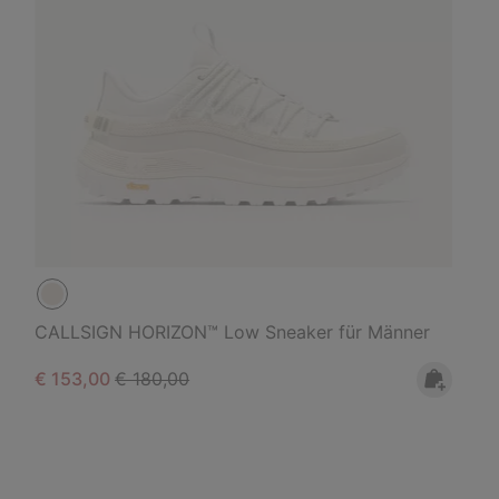
CALLSIGN HORIZON™ Low Sneaker für Männer
Sale price:
Regular price:
€ 153,00
€ 180,00