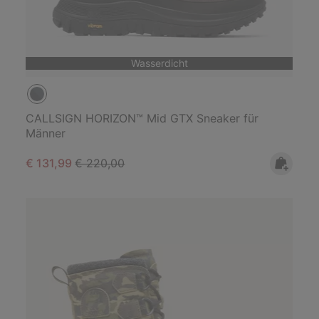
Wasserdicht
CALLSIGN HORIZON™ Mid GTX Sneaker für
Männer
Sale price:
Regular price:
€ 131,99
€ 220,00