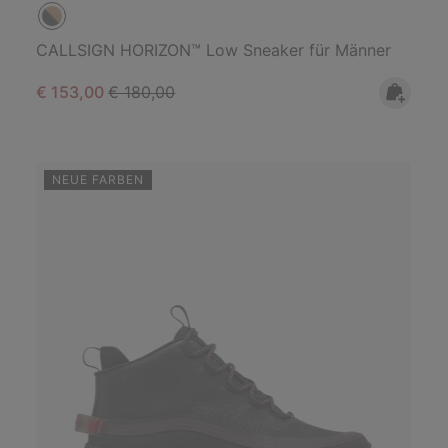
CALLSIGN HORIZON™ Low Sneaker für Männer
Sale price:
Regular price:
€ 153,00
€ 180,00
NEUE FARBEN