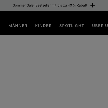
tenloser Versand für Mitglieder oder ab 80 € Warenwert. Sei dabei
N
MÄNNER
KINDER
SPOTLIGHT
ÜBER 