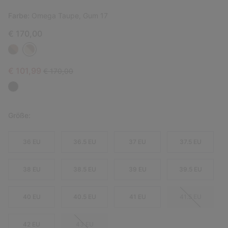
Farbe:
Omega Taupe, Gum 17
€ 170,00
Sale price:
Regular price:
€ 101,99
€ 170,00
Größe:
36 EU
36.5 EU
37 EU
37.5 EU
38 EU
38.5 EU
39 EU
39.5 EU
40 EU
40.5 EU
41 EU
41.5 EU
42 EU
43 EU