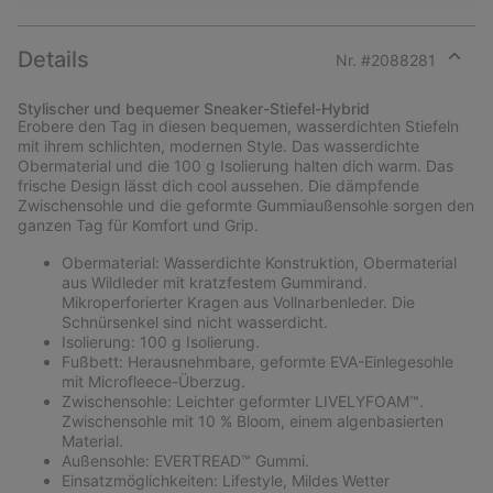
Details
Nr. #
2088281
Expan
or
Stylischer und bequemer Sneaker-Stiefel-Hybrid
collap
Erobere den Tag in diesen bequemen, wasserdichten Stiefeln
sectio
mit ihrem schlichten, modernen Style. Das wasserdichte
Obermaterial und die 100 g Isolierung halten dich warm. Das
frische Design lässt dich cool aussehen. Die dämpfende
Zwischensohle und die geformte Gummiaußensohle sorgen den
ganzen Tag für Komfort und Grip.
Obermaterial: Wasserdichte Konstruktion, Obermaterial
aus Wildleder mit kratzfestem Gummirand.
Mikroperforierter Kragen aus Vollnarbenleder. Die
Schnürsenkel sind nicht wasserdicht.
Isolierung: 100 g Isolierung.
Fußbett: Herausnehmbare, geformte EVA-Einlegesohle
mit Microfleece-Überzug.
Zwischensohle: Leichter geformter LIVELYFOAM™.
Zwischensohle mit 10 % Bloom, einem algenbasierten
Material.
Außensohle: EVERTREAD™ Gummi.
Einsatzmöglichkeiten: Lifestyle, Mildes Wetter