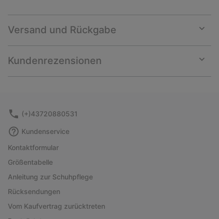
Versand und Rückgabe
Expan
or
collap
Kundenrezensionen
sectio
Expan
or
collap
sectio
(+)43720880531
Kundenservice
Kontaktformular
Größentabelle
Anleitung zur Schuhpflege
Rücksendungen
Vom Kaufvertrag zurücktreten