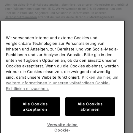
Wenn du deine E-Mail-Adresse angibst, abonnierst du unseren Newsletter und erhältst
einen Willkommensrabatt von 15 %. Wir verwenden deine E-Mail-Adresse, um dich
über neue Produkte, Angebote und Aktionen zu informieren. In unseren
Datenschutzhinweisen
erfährst du, wie wir deine Daten für Marketingzwecke
verarbeiten und wie du deine Zustimmung widerrufen kannst.
Wir verwenden interne und externe Cookies und
vergleichbare Technologien zur Personalisierung von
Inhalten und Anzeigen, zur Bereitstellung von Social-Media-
Funktionen und zur Analyse der Website. Bitte gib in den
unten verfügbaren Optionen an, ob du den Einsatz unserer
Cookies akzeptierst. Wenn du die Cookies ablehnst, werden
wir nur die Cookies einsetzen, die zwingend notwendig
sind, damit unsere Website funktioniert.
Klicken Sie hier, um
Österreich
WILLKOMMEN BEI SOREL.
weitere Informationen in unseren vollständigen Cookie-
BITTE WÄHLEN SIE IHR
©
2026
SOREL. Alle Rechte vorbehalten.
Richtlinien einzusehen.
LIEFERLAND.
Datenschutz
Nutzungsbedingungen
Alle Cookies
Alle Cookies
Online-Einkauf verfügbar
Allgemeine Verkaufsbedingungen
Garantiebestimmungen
Cookies
akzeptieren
ablehnen
Impressum
United States
Online-
Verwalte deine
Einkauf
Cookie-
Kundenservice: Mo- Fr. 9:00 - 13:00 & 14:00- 18:00 Uhr