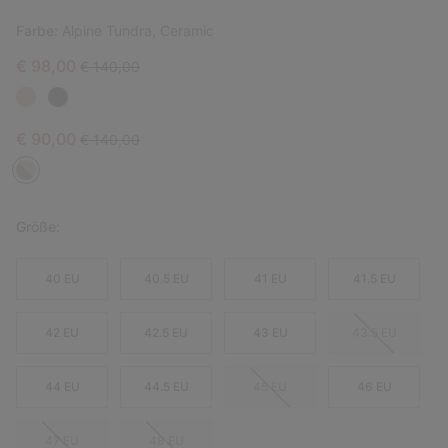
Farbe:
Alpine Tundra, Ceramic
Sale price:
Regular price:
€ 98,00
€ 140,00
Sale price:
Regular price:
€ 90,00
€ 140,00
Größe:
40 EU
40.5 EU
41 EU
41.5 EU
42 EU
42.5 EU
43 EU
43.5 EU
44 EU
44.5 EU
45 EU
46 EU
47 EU
48 EU