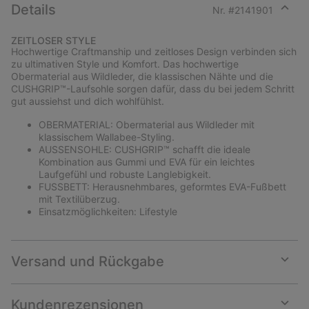
Details
Nr. #
2141901
Expan
or
ZEITLOSER STYLE
collap
Hochwertige Craftmanship und zeitloses Design verbinden sich
sectio
zu ultimativen Style und Komfort. Das hochwertige
Obermaterial aus Wildleder, die klassischen Nähte und die
CUSHGRIP™-Laufsohle sorgen dafür, dass du bei jedem Schritt
gut aussiehst und dich wohlfühlst.
OBERMATERIAL: Obermaterial aus Wildleder mit
klassischem Wallabee-Styling.
AUSSENSOHLE: CUSHGRIP™ schafft die ideale
Kombination aus Gummi und EVA für ein leichtes
Laufgefühl und robuste Langlebigkeit.
FUSSBETT: Herausnehmbares, geformtes EVA-Fußbett
mit Textilüberzug.
Einsatzmöglichkeiten: Lifestyle
Versand und Rückgabe
Expan
or
collap
Kundenrezensionen