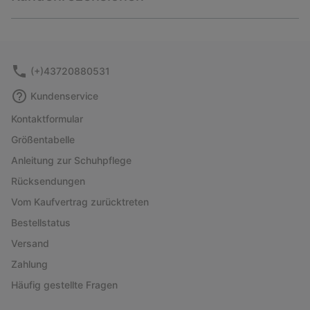
sectio
Expan
or
collap
sectio
(+)43720880531
Kundenservice
Kontaktformular
Größentabelle
Anleitung zur Schuhpflege
Rücksendungen
Vom Kaufvertrag zurücktreten
Bestellstatus
Versand
Zahlung
Häufig gestellte Fragen