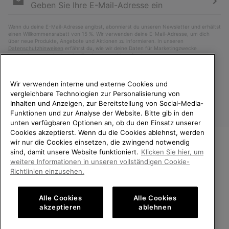
Anmeldung
Abo
Wenn du deine E-Mail-Adresse angibst, abonnierst du unseren Newsletter und erhältst
einen Willkommensrabatt von 15 %. Wir verwenden deine E-Mail-Adresse, um dich
über neue Produkte, Angebote und Aktionen zu informieren. In unseren
Datenschutzhinweisen
erfährst du, wie wir deine Daten für Marketingzwecke
verarbeiten und wie du deine Zustimmung widerrufen kannst.
Wir verwenden interne und externe Cookies und
vergleichbare Technologien zur Personalisierung von
Inhalten und Anzeigen, zur Bereitstellung von Social-Media-
Funktionen und zur Analyse der Website. Bitte gib in den
unten verfügbaren Optionen an, ob du den Einsatz unserer
Cookies akzeptierst. Wenn du die Cookies ablehnst, werden
wir nur die Cookies einsetzen, die zwingend notwendig
sind, damit unsere Website funktioniert.
Klicken Sie hier, um
Österreich
WILLKOMMEN BEI SOREL.
weitere Informationen in unseren vollständigen Cookie-
BITTE WÄHLEN SIE IHR
Richtlinien einzusehen.
©
2026
SOREL. Alle Rechte vorbehalten.
LIEFERLAND.
Datenschutz
Nutzungsbedingungen
Alle Cookies
Alle Cookies
Online-Einkauf verfügbar
Allgemeine Verkaufsbedingungen
Garantiebestimmungen
Cookies
akzeptieren
ablehnen
Impressum
United States
Online-