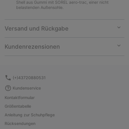
Shell aus Gummi mit SOREL aero-trac, einer nicht
belastenden Außensohle.
Versand und Rückgabe
Expan
or
collap
Kundenrezensionen
sectio
Expan
or
collap
sectio
(+)43720880531
Kundenservice
Kontaktformular
Größentabelle
Anleitung zur Schuhpflege
Rücksendungen