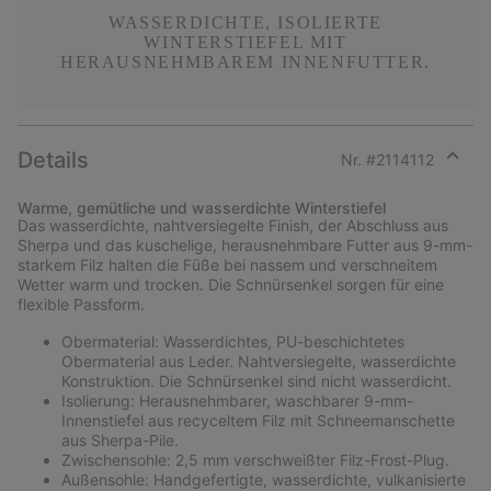
WASSERDICHTE, ISOLIERTE
WINTERSTIEFEL MIT
HERAUSNEHMBAREM INNENFUTTER.
Details
Nr. #
2114112
Expan
or
Warme, gemütliche und wasserdichte Winterstiefel
collap
Das wasserdichte, nahtversiegelte Finish, der Abschluss aus
sectio
Sherpa und das kuschelige, herausnehmbare Futter aus 9-mm-
starkem Filz halten die Füße bei nassem und verschneitem
Wetter warm und trocken. Die Schnürsenkel sorgen für eine
flexible Passform.
Obermaterial: Wasserdichtes, PU-beschichtetes
Obermaterial aus Leder. Nahtversiegelte, wasserdichte
Konstruktion. Die Schnürsenkel sind nicht wasserdicht.
Isolierung: Herausnehmbarer, waschbarer 9-mm-
Innenstiefel aus recyceltem Filz mit Schneemanschette
aus Sherpa-Pile.
Zwischensohle: 2,5 mm verschweißter Filz-Frost-Plug.
Außensohle: Handgefertigte, wasserdichte, vulkanisierte