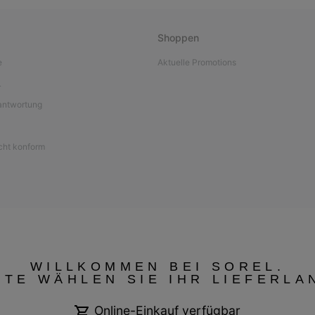
Shoppen
e
Aktuelle Promotions
L
antwortung
icht konform
WILLKOMMEN BEI SOREL.
TTE WÄHLEN SIE IHR LIEFERLA
Online-Einkauf verfügbar