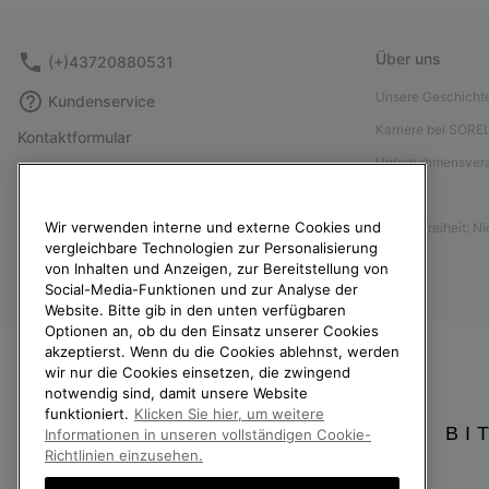
Über uns
(+)43720880531
Unsere Geschicht
Kundenservice
Karriere bei SORE
Kontaktformular
Unternehmensver
Größentabelle
Presse
Anleitung zur Schuhpflege
Wir verwenden interne und externe Cookies und
Barrierefreiheit: N
Rücksendungen
vergleichbare Technologien zur Personalisierung
Vom Kaufvertrag zurücktreten
von Inhalten und Anzeigen, zur Bereitstellung von
Social-Media-Funktionen und zur Analyse der
Bestellstatus
Website. Bitte gib in den unten verfügbaren
Optionen an, ob du den Einsatz unserer Cookies
Versand
akzeptierst. Wenn du die Cookies ablehnst, werden
Zahlung
wir nur die Cookies einsetzen, die zwingend
notwendig sind, damit unsere Website
Häufig gestellte Fragen
funktioniert.
Klicken Sie hier, um weitere
BI
Informationen in unseren vollständigen Cookie-
Richtlinien einzusehen.