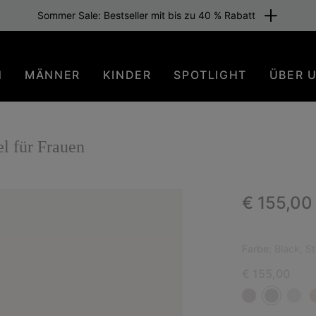
Sommer Sale: Bestseller mit bis zu 40 % Rabatt
N
MÄNNER
KINDER
SPOTLIGHT
ÜBER 
 für Frauen
Regular p
€ 155,00
NEU
Farbe:
Black, S
€ 155,00