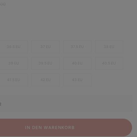
r price:
,00
36.5 EU
37 EU
37.5 EU
38 EU
39 EU
39.5 EU
40 EU
40.5 EU
41.5 EU
42 EU
43 EU
e
IN DEN WARENKORB