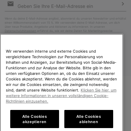
Anmeldung
Abo
Wenn du deine E-Mail-Adresse angibst, abonnierst du unseren Newsletter und erhältst
einen Willkommensrabatt von 15 %. Wir verwenden deine E-Mail-Adresse, um dich
über neue Produkte, Angebote und Aktionen zu informieren. In unseren
Datenschutzhinweisen
erfährst du, wie wir deine Daten für Marketingzwecke
verarbeiten und wie du deine Zustimmung widerrufen kannst.
Wir verwenden interne und externe Cookies und
vergleichbare Technologien zur Personalisierung von
Inhalten und Anzeigen, zur Bereitstellung von Social-Media-
Funktionen und zur Analyse der Website. Bitte gib in den
unten verfügbaren Optionen an, ob du den Einsatz unserer
Cookies akzeptierst. Wenn du die Cookies ablehnst, werden
wir nur die Cookies einsetzen, die zwingend notwendig
sind, damit unsere Website funktioniert.
Klicken Sie hier, um
Österreich
WILLKOMMEN BEI SOREL.
weitere Informationen in unseren vollständigen Cookie-
BITTE WÄHLEN SIE IHR
©
2026
SOREL. Alle Rechte vorbehalten.
Richtlinien einzusehen.
LIEFERLAND.
Datenschutz
Nutzungsbedingungen
Alle Cookies
Alle Cookies
Online-Einkauf verfügbar
Allgemeine Verkaufsbedingungen
Garantiebestimmungen
Cookies
akzeptieren
ablehnen
Impressum