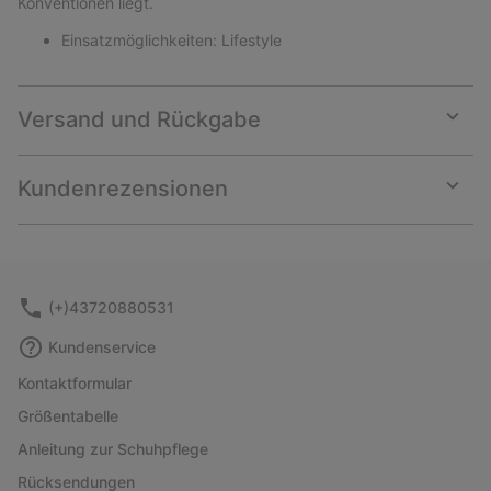
Konventionen liegt.
Einsatzmöglichkeiten: Lifestyle
Versand und Rückgabe
Expan
or
collap
Kundenrezensionen
sectio
Expan
or
collap
sectio
(+)43720880531
Kundenservice
Kontaktformular
Größentabelle
Anleitung zur Schuhpflege
Rücksendungen