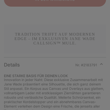
TRADITION TRIFFT AUF MODERNEN
EDGE – IM EXKLUSIVEN JANE WADE
CALLSIGN™ MULE.
Details
Nr. #
2183791
Expan
or
EINE STARKE BASIS FÜR DEINEN LOOK
collap
Innovation in jeder Naht: Diese exklusive Zusammenarbeit mit
sectio
Jane Wade präsentiert eine Silhouette, die sich ganz deinem
Stil anpasst. Ein Korpus aus Canvas und Overlays aus glattem,
vollnarbigem Leder mit erstklassigen Ziernähten garantieren
robuste und verlässliche Qualität. Melierte Schnürsenkel, ein
praktischer Kordelstopper und ein abnehmbares Canvas-
Element verleihen dem Design eine Frische, die jenseits aller