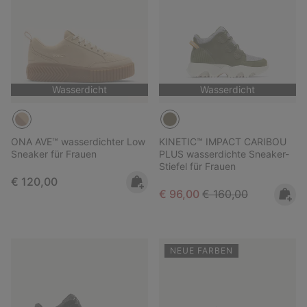
Wasserdicht
Wasserdicht
ONA AVE™ wasserdichter Low
KINETIC™ IMPACT CARIBOU
Sneaker für Frauen
PLUS wasserdichte Sneaker-
Stiefel für Frauen
Regular price:
€ 120,00
Sale price:
Regular price:
€ 96,00
€ 160,00
NEUE FARBEN