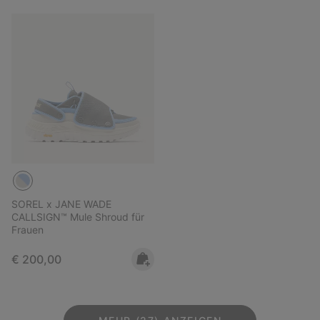
SOREL x JANE WADE
CALLSIGN™ Mule Shroud für
Frauen
Regular price:
€ 200,00