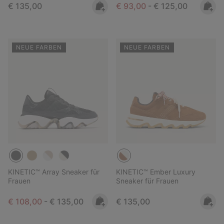
Regular price:
Minimum sale price:
Maximum price:
€ 135,00
€ 93,00
-
€ 125,00
NEUE FARBEN
NEUE FARBEN
KINETIC™ Array Sneaker für
KINETIC™ Ember Luxury
Frauen
Sneaker für Frauen
Minimum sale price:
Maximum price:
Regular price:
€ 108,00
-
€ 135,00
€ 135,00