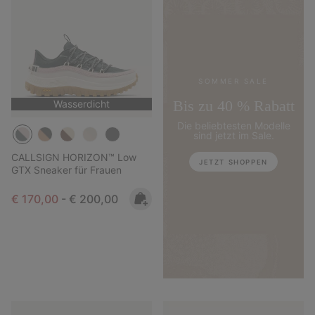
SOMMER SALE
Bis zu 40 % Rabatt
Wasserdicht
Die beliebtesten Modelle
sind jetzt im Sale.
CALLSIGN HORIZON™ Low
JETZT SHOPPEN
GTX Sneaker für Frauen
Minimum sale price:
Maximum price:
€ 170,00
-
€ 200,00