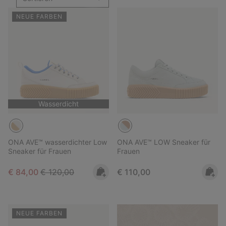
NEUE FARBEN
Wasserdicht
ONA AVE™ wasserdichter Low
ONA AVE™ LOW Sneaker für
Sneaker für Frauen
Frauen
Sale price:
Regular price:
Regular price:
€ 84,00
€ 120,00
€ 110,00
NEUE FARBEN