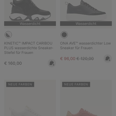
Wasserdicht
Wasserdicht
KINETIC™ IMPACT CARIBOU
ONA AVE™ wasserdichter Low
PLUS wasserdichte Sneaker-
Sneaker für Frauen
Stiefel für Frauen
Sale price:
Regular price:
€ 96,00
€ 120,00
Regular price:
€ 160,00
NEUE FARBEN
NEUE FARBEN