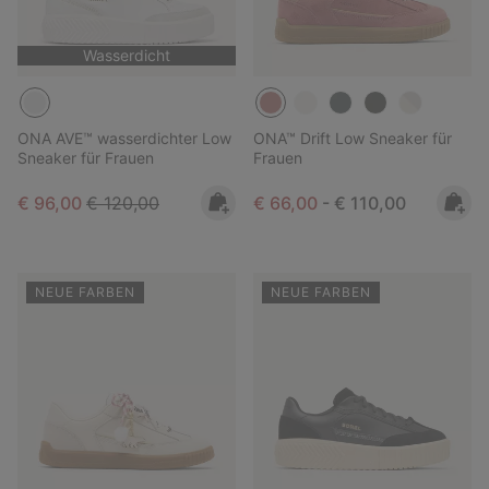
Wasserdicht
ONA AVE™ wasserdichter Low
ONA™ Drift Low Sneaker für
Sneaker für Frauen
Frauen
Sale price:
Regular price:
Minimum sale price:
Maximum price:
€ 96,00
€ 120,00
€ 66,00
-
€ 110,00
NEUE FARBEN
NEUE FARBEN