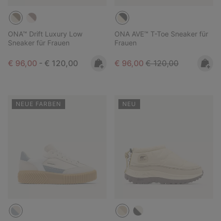
ONA™ Drift Luxury Low
ONA AVE™ T-Toe Sneaker für
Sneaker für Frauen
Frauen
Minimum sale price:
Maximum price:
Sale price:
Regular price:
€ 96,00
-
€ 120,00
€ 96,00
€ 120,00
NEUE FARBEN
NEU