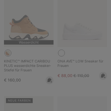
Wasserdicht
KINETIC™ IMPACT CARIBOU
ONA AVE™ LOW Sneaker für
PLUS wasserdichte Sneaker-
Frauen
Stiefel für Frauen
Sale price:
Regular price:
€ 88,00
€ 110,00
Regular price:
€ 160,00
NEUE FARBEN