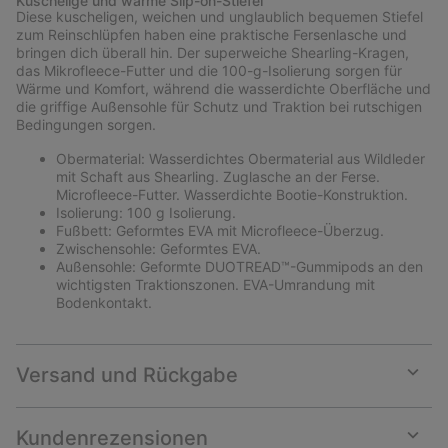
Kuschelige und warme Slip-on-Stiefel
collap
Diese kuscheligen, weichen und unglaublich bequemen Stiefel
sectio
zum Reinschlüpfen haben eine praktische Fersenlasche und
bringen dich überall hin. Der superweiche Shearling-Kragen,
das Mikrofleece-Futter und die 100-g-Isolierung sorgen für
Wärme und Komfort, während die wasserdichte Oberfläche und
die griffige Außensohle für Schutz und Traktion bei rutschigen
Bedingungen sorgen.
Obermaterial: Wasserdichtes Obermaterial aus Wildleder
mit Schaft aus Shearling. Zuglasche an der Ferse.
Microfleece-Futter. Wasserdichte Bootie-Konstruktion.
Isolierung: 100 g Isolierung.
Fußbett: Geformtes EVA mit Microfleece-Überzug.
Zwischensohle: Geformtes EVA.
Außensohle: Geformte DUOTREAD™-Gummipods an den
wichtigsten Traktionszonen. EVA-Umrandung mit
Bodenkontakt.
Versand und Rückgabe
Expan
or
collap
Kundenrezensionen
sectio