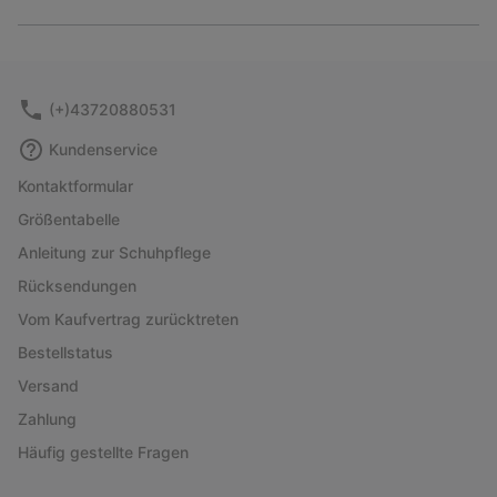
Expan
or
collap
sectio
(+)43720880531
Kundenservice
Kontaktformular
Größentabelle
Anleitung zur Schuhpflege
Rücksendungen
Vom Kaufvertrag zurücktreten
Bestellstatus
Versand
Zahlung
Häufig gestellte Fragen