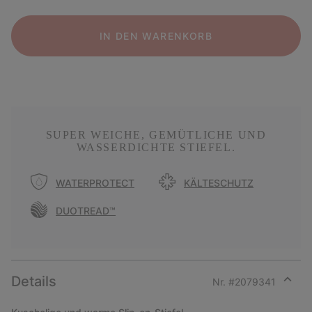
IN DEN WARENKORB
SUPER WEICHE, GEMÜTLICHE UND
WASSERDICHTE STIEFEL.
WATERPROTECT
KÄLTESCHUTZ
DUOTREAD™
Details
Nr. #
2079341
Expan
or