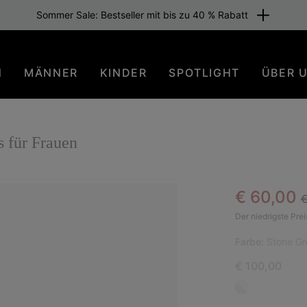
Sommer Sale: Bestseller mit bis zu 40 % Rabatt
N
MÄNNER
KINDER
SPOTLIGHT
ÜBER 
für Frauen
R
Sale pric
€ 60,00
€
SAL
Der niedrigste Prei
Farbe:
Stone Gr
€ 100,00