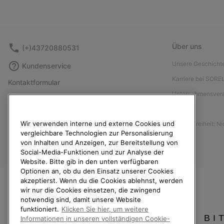
Über uns
(+)43720880531
Unsere Geschicht
Kundenservice
Karriere bei SORE
Kontaktformular
Unternehmensver
Größentabelle
Presse
Anleitung zur Schuhpflege
Wir verwenden interne und externe Cookies und
Barrierefreiheit: N
Rücksendungen
vergleichbare Technologien zur Personalisierung
Vom Kaufvertrag zurücktreten
von Inhalten und Anzeigen, zur Bereitstellung von
Social-Media-Funktionen und zur Analyse der
Bestellstatus
Website. Bitte gib in den unten verfügbaren
Optionen an, ob du den Einsatz unserer Cookies
Versand
akzeptierst. Wenn du die Cookies ablehnst, werden
Zahlung
wir nur die Cookies einsetzen, die zwingend
notwendig sind, damit unsere Website
Häufig gestellte Fragen
funktioniert.
Klicken Sie hier, um weitere
BI
Informationen in unseren vollständigen Cookie-