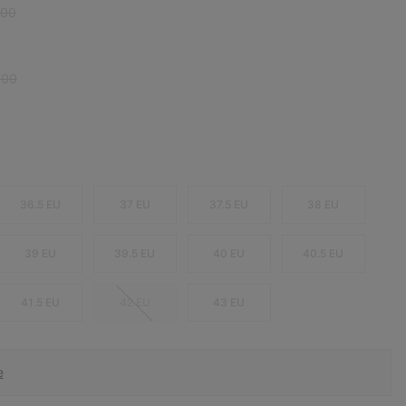
r price:
,00
r price:
,00
36.5 EU
37 EU
37.5 EU
38 EU
39 EU
39.5 EU
40 EU
40.5 EU
41.5 EU
42 EU
43 EU
e