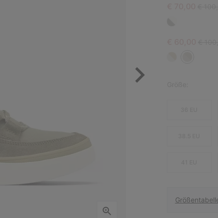
Sale price:
Regula
€ 70,00
€ 100
Sale price:
Regula
€ 60,00
€ 100
Größe:
36 EU
38.5 EU
41 EU
Größentabell