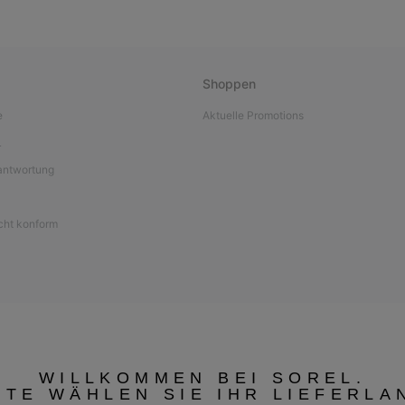
Shoppen
e
Aktuelle Promotions
L
antwortung
icht konform
WILLKOMMEN BEI SOREL.
TTE WÄHLEN SIE IHR LIEFERLA