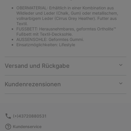
OBERMATERIAL: Erhältlich in einer Kombination aus
Wildleder und Leder (Chalk, Gum) oder metallischem,
vollnarbigem Leder (Cirrus Grey Heather). Futter aus
Textil.
FUSSBETT: Herausnehmbares, geformtes Ortholite™
Fußbett mit Textil-Decksohle.
AUSSENSOHLE: Geformtes Gummi.
Einsatzmöglichkeiten: Lifestyle
Versand und Rückgabe
Expan
or
collap
Kundenrezensionen
sectio
Expan
or
collap
sectio
(+)43720880531
Kundenservice