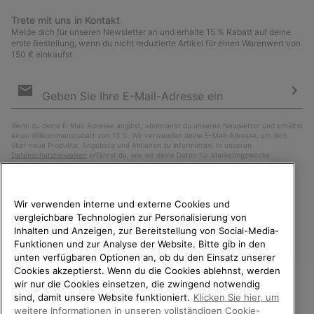
Trete mit uns in Kontakt
Melde dich für unseren Newsletter an und erhalte 15 % Rabatt auf deine
erste Bestellung, wenn du nicht reduzierte Artikel für einen Warenwert von
150 € einkaufst.
Newsletter-
Anmeldung
Abo
Wenn du deine E-Mail-Adresse angibst, abonnierst du unseren Newsletter und erhältst
einen Willkommensrabatt von 15 %. Wir verwenden deine E-Mail-Adresse, um dich
über neue Produkte, Angebote und Aktionen zu informieren. In unseren
Datenschutzhinweisen
erfährst du, wie wir deine Daten für Marketingzwecke
verarbeiten und wie du deine Zustimmung widerrufen kannst.
Wir verwenden interne und externe Cookies und
vergleichbare Technologien zur Personalisierung von
Inhalten und Anzeigen, zur Bereitstellung von Social-Media-
Funktionen und zur Analyse der Website. Bitte gib in den
unten verfügbaren Optionen an, ob du den Einsatz unserer
Cookies akzeptierst. Wenn du die Cookies ablehnst, werden
wir nur die Cookies einsetzen, die zwingend notwendig
sind, damit unsere Website funktioniert.
Klicken Sie hier, um
Österreich
WILLKOMMEN BEI SOREL.
weitere Informationen in unseren vollständigen Cookie-