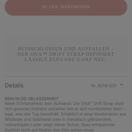
IN DEN WARENKORB
REINSCHLÜPFEN UND AUFFALLEN –
DER ONA™ DRIFT STRAP DEFINIERT
LÄSSIGE ELEGANZ GANZ NEU.
Details
Nr. #
2181231
Expan
or
REIN IN DIE GELASSENHEIT
collap
Keine Schnürsenkel, kein Aufwand: Der ONA™ Drift Strap lässt
sectio
sich genauso mühelos anziehen wie er sich kombinieren lässt –
egal, was der Tag bereithält. Erhältlich in einer Kombination aus
Wildleder und Glattleder oder in metallisch glänzendem,
vollnarbigem Leder zeigt dieser Schuh, dass entspannter
Komfort nicht auf Kosten des Stils gehen muss.