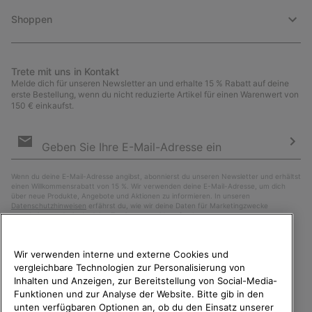
Shoppen
Trete mit uns in Kontakt
Melde dich für unseren Newsletter an und erhalte 15 % Rabatt auf deine
erste Bestellung, wenn du nicht reduzierte Artikel für einen Warenwert von
150 € einkaufst.
Newsletter-
Anmeldung
Abo
Wenn du deine E-Mail-Adresse angibst, abonnierst du unseren Newsletter und erhältst
einen Willkommensrabatt von 15 %. Wir verwenden deine E-Mail-Adresse, um dich
über neue Produkte, Angebote und Aktionen zu informieren. In unseren
Datenschutzhinweisen
erfährst du, wie wir deine Daten für Marketingzwecke
verarbeiten und wie du deine Zustimmung widerrufen kannst.
Wir verwenden interne und externe Cookies und
vergleichbare Technologien zur Personalisierung von
Inhalten und Anzeigen, zur Bereitstellung von Social-Media-
Funktionen und zur Analyse der Website. Bitte gib in den
unten verfügbaren Optionen an, ob du den Einsatz unserer