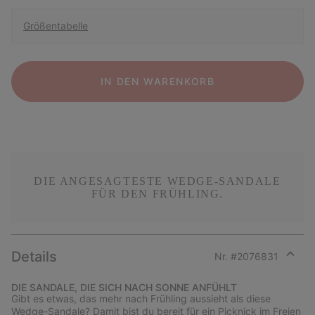
Größentabelle
IN DEN WARENKORB
DIE ANGESAGTESTE WEDGE-SANDALE
FÜR DEN FRÜHLING.
Details
Nr. #
2076831
Expan
or
DIE SANDALE, DIE SICH NACH SONNE ANFÜHLT
collap
Gibt es etwas, das mehr nach Frühling aussieht als diese
sectio
Wedge-Sandale? Damit bist du bereit für ein Picknick im Freien