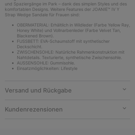
und Spaziergänge im Park – dank des simplen Styles und des
komfortablen Designs. Weitere Features der JOANIE™ IV Y
Strap Wedge Sandale für Frauen sind:
OBERMATERIAL: Erhältlich in Wildleder (Farbe Yellow Ray,
Honey White) und Vollnarbenleder (Farbe Velvet Tan,
Blackened Brown).
FUSSBETT: EVA-Schaumstoff mit synthetischer
Deckschicht.
ZWISCHENSOHLE: Natürliche Rahmenkonstruktion mit
Nahtdetails. Texturierte, synthetische Zwischensohle.
AUSSENSOHLE: Gummisohle.
Einsatzmöglichkeiten: Lifestyle
Versand und Rückgabe
Expan
or
collap
Kundenrezensionen
sectio
Expan
or
collap
sectio