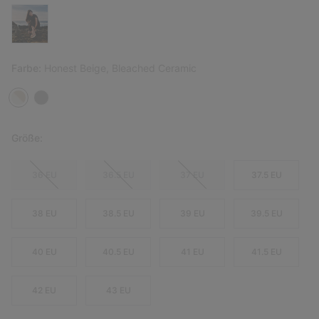
Farbe:
Honest Beige, Bleached Ceramic
Größe:
36 EU
36.5 EU
37 EU
37.5 EU
38 EU
38.5 EU
39 EU
39.5 EU
40 EU
40.5 EU
41 EU
41.5 EU
42 EU
43 EU