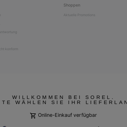
Shoppen
e
Aktuelle Promotions
L
antwortung
icht konform
WILLKOMMEN BEI SOREL.
TTE WÄHLEN SIE IHR LIEFERLA
Online-Einkauf verfügbar