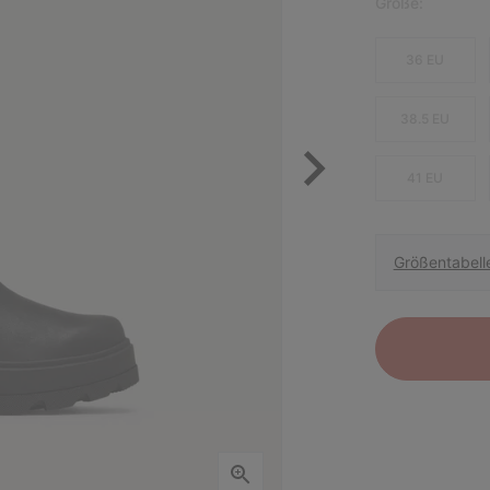
Größe:
36 EU
38.5 EU
41 EU
Größentabell