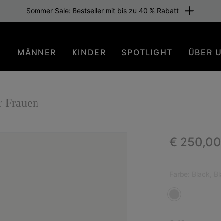
Sommer Sale: Bestseller mit bis zu 40 % Rabatt
N
MÄNNER
KINDER
SPOTLIGHT
ÜBER 
r Frauen
Regular p
€ 250,00
Farbe:
Black, B