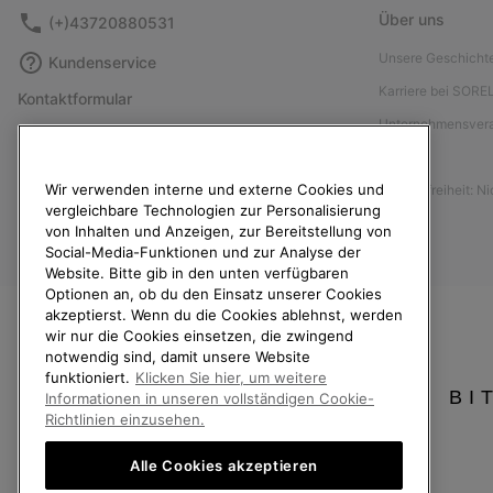
Über uns
(+)43720880531
Unsere Geschicht
Kundenservice
Karriere bei SORE
Kontaktformular
Unternehmensver
Größentabelle
Presse
Anleitung zur Schuhpflege
Wir verwenden interne und externe Cookies und
Barrierefreiheit: N
Rücksendungen
vergleichbare Technologien zur Personalisierung
Vom Kaufvertrag zurücktreten
von Inhalten und Anzeigen, zur Bereitstellung von
Social-Media-Funktionen und zur Analyse der
Bestellstatus
Website. Bitte gib in den unten verfügbaren
Optionen an, ob du den Einsatz unserer Cookies
Versand
akzeptierst. Wenn du die Cookies ablehnst, werden
Zahlung
wir nur die Cookies einsetzen, die zwingend
notwendig sind, damit unsere Website
Häufig gestellte Fragen
funktioniert.
Klicken Sie hier, um weitere
BI
Informationen in unseren vollständigen Cookie-
Richtlinien einzusehen.
Alle Cookies akzeptieren
Österreich