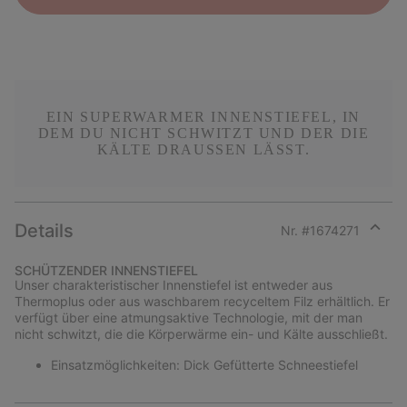
EIN SUPERWARMER INNENSTIEFEL, IN
DEM DU NICHT SCHWITZT UND DER DIE
KÄLTE DRAUSSEN LÄSST.
Details
Nr. #
1674271
Expan
or
SCHÜTZENDER INNENSTIEFEL
collap
Unser charakteristischer Innenstiefel ist entweder aus
sectio
Thermoplus oder aus waschbarem recyceltem Filz erhältlich. Er
verfügt über eine atmungsaktive Technologie, mit der man
nicht schwitzt, die die Körperwärme ein- und Kälte ausschließt.
Einsatzmöglichkeiten: Dick Gefütterte Schneestiefel