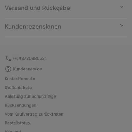
Versand und Rückgabe
Expan
or
collap
Kundenrezensionen
sectio
Expan
or
collap
sectio
(+)43720880531
Kundenservice
Kontaktformular
Größentabelle
Anleitung zur Schuhpflege
Rücksendungen
Vom Kaufvertrag zurücktreten
Bestellstatus
Versand