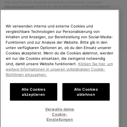
über neue Produkte, Angebote und Aktionen zu informieren. In unseren
Datenschutzhinweisen
erfährst du, wie wir deine Daten für Marketingzwecke
verarbeiten und wie du deine Zustimmung widerrufen kannst.
Wir verwenden interne und externe Cookies und
vergleichbare Technologien zur Personalisierung von
Inhalten und Anzeigen, zur Bereitstellung von Social-Media-
Funktionen und zur Analyse der Website. Bitte gib in den
unten verfügbaren Optionen an, ob du den Einsatz unserer
Cookies akzeptierst. Wenn du die Cookies ablehnst, werden
wir nur die Cookies einsetzen, die zwingend notwendig
sind, damit unsere Website funktioniert.
Klicken Sie hier, um
Österreich
WILLKOMMEN BEI SOREL.
weitere Informationen in unseren vollständigen Cookie-
BITTE WÄHLEN SIE IHR
Richtlinien einzusehen.
©
2026
SOREL. Alle Rechte vorbehalten.
LIEFERLAND.
Datenschutz
Nutzungsbedingungen
Alle Cookies
Alle Cookies
Online-Einkauf verfügbar
Allgemeine Verkaufsbedingungen
Garantiebestimmungen
Cookies
akzeptieren
ablehnen
Impressum
United States
Online-
Verwalte deine
Einkauf
Cookie-
Kundenservice: Mo- Fr. 9:00 - 13:00 & 14:00- 18:00 Uhr
verfügb
Austria
Österreich
Online-
(+)43720880531
Einstellungen
Einkauf