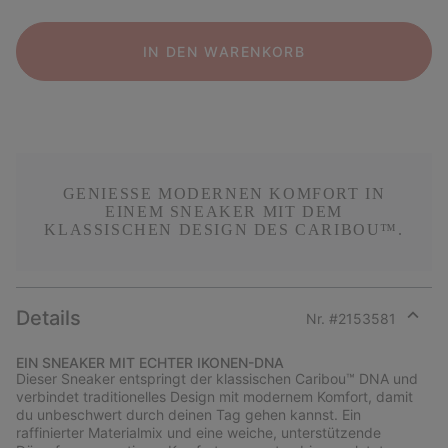
IN DEN WARENKORB
GENIESSE MODERNEN KOMFORT IN E
INEM SNEAKER MIT DEM K
LASSISCHEN DESIGN DES CARIBOU™.
Details
Nr. #
2153581
Expan
or
EIN SNEAKER MIT ECHTER IKONEN-DNA
collap
Dieser Sneaker entspringt der klassischen Caribou™ DNA und
sectio
verbindet traditionelles Design mit modernem Komfort, damit
du unbeschwert durch deinen Tag gehen kannst. Ein
raffinierter Materialmix und eine weiche, unterstützende