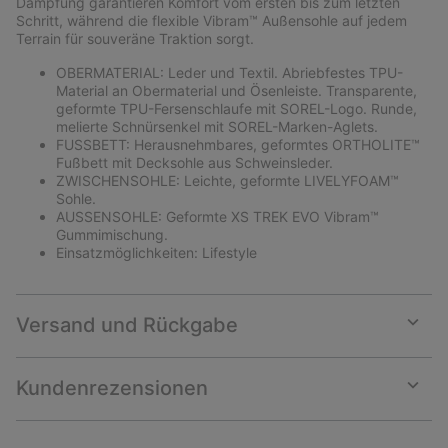
Dämpfung garantieren Komfort vom ersten bis zum letzten
Schritt, während die flexible Vibram™ Außensohle auf jedem
Terrain für souveräne Traktion sorgt.
OBERMATERIAL: Leder und Textil. Abriebfestes TPU-
Material an Obermaterial und Ösenleiste. Transparente,
geformte TPU-Fersenschlaufe mit SOREL-Logo. Runde,
melierte Schnürsenkel mit SOREL-Marken-Aglets.
FUSSBETT: Herausnehmbares, geformtes ORTHOLITE™
Fußbett mit Decksohle aus Schweinsleder.
ZWISCHENSOHLE: Leichte, geformte LIVELYFOAM™
Sohle.
AUSSENSOHLE: Geformte XS TREK EVO Vibram™
Gummimischung.
Einsatzmöglichkeiten: Lifestyle
Versand und Rückgabe
Expan
or
collap
Kundenrezensionen
sectio
Expan
or
collap