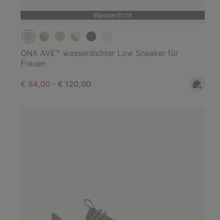
Wasserdicht
ONA AVE™ wasserdichter Low Sneaker für
Frauen
Minimum sale price:
Maximum price:
€ 84,00
-
€ 120,00