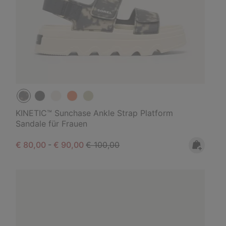
KINETIC™ Sunchase Ankle Strap Platform
Sandale für Frauen
Minimum sale price:
Maximum sale price:
Regular price:
€ 80,00
-
€ 90,00
€ 100,00