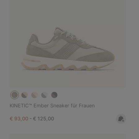
KINETIC™ Ember Sneaker für Frauen
Minimum sale price:
Maximum price:
€ 93,00
-
€ 125,00