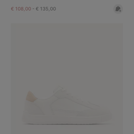
Minimum sale price:
Maximum price:
€ 108,00
-
€ 135,00