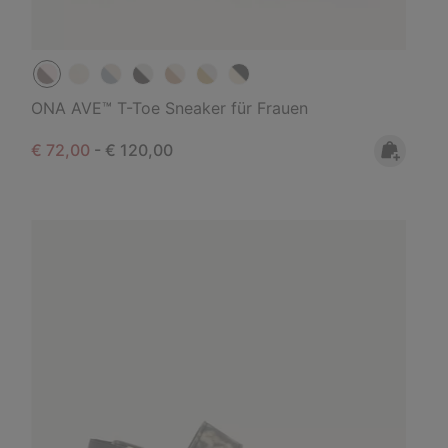
ONA AVE™ T-Toe Sneaker für Frauen
Minimum sale price:
Maximum price:
€ 72,00
-
€ 120,00