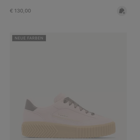
Regular price:
€ 130,00
NEUE FARBEN