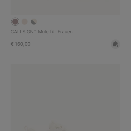
CALLSIGN™ Mule für Frauen
Regular price:
€ 160,00