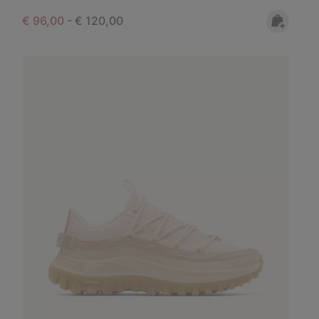
Minimum sale price:
Maximum price:
€ 96,00
-
€ 120,00