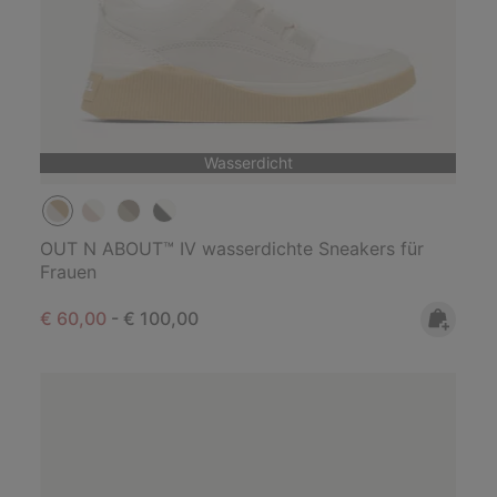
Wasserdicht
OUT N ABOUT™ IV wasserdichte Sneakers für
Frauen
Minimum sale price:
Maximum price:
€ 60,00
-
€ 100,00