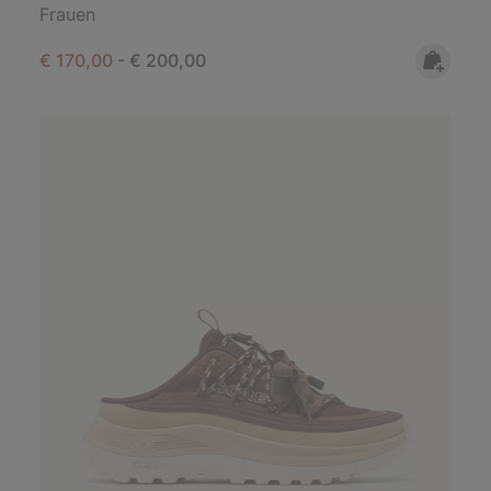
Frauen
Minimum sale price:
Maximum price:
€ 170,00
-
€ 200,00