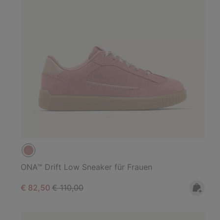
ONA™ Drift Low Sneaker für Frauen
Sale price:
Regular price:
€ 82,50
€ 110,00