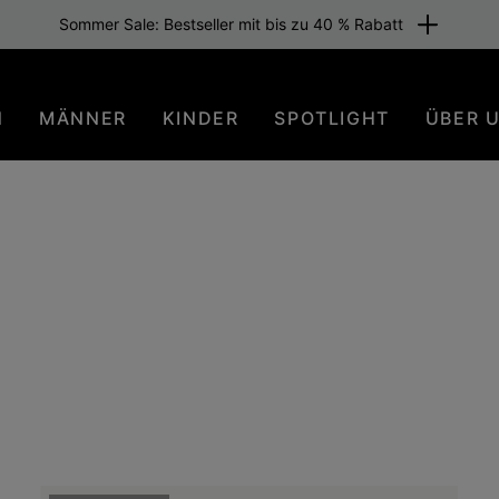
tenloser Versand für Mitglieder oder ab 80 € Warenwert. Sei dabei
N
MÄNNER
KINDER
SPOTLIGHT
ÜBER 