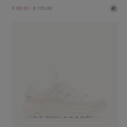
Minimum sale price:
Maximum price:
€ 88,00
-
€ 110,00