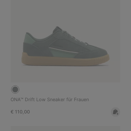
ONA™ Drift Low Sneaker für Frauen
Regular price:
€ 110,00