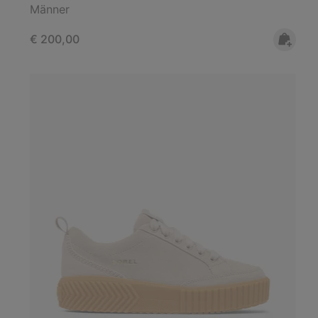
Männer
Regular price:
€ 200,00