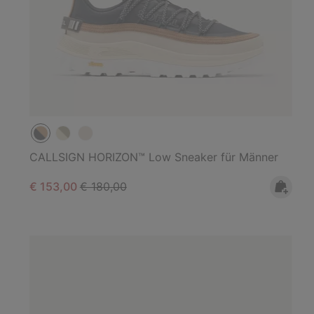
CALLSIGN HORIZON™ Low Sneaker für Männer
Sale price:
Regular price:
€ 153,00
€ 180,00