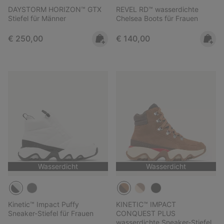
DAYSTORM HORIZON™ GTX
REVEL RD™ wasserdichte
Stiefel für Männer
Chelsea Boots für Frauen
Regular price:
Regular price:
€ 250,00
€ 140,00
Wasserdicht
Wasserdicht
Kinetic™ Impact Puffy
KINETIC™ IMPACT
Sneaker-Stiefel für Frauen
CONQUEST PLUS
wasserdichte Sneaker-Stiefel