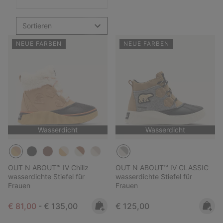
Sortieren
NEUE FARBEN
NEUE FARBEN
Wasserdicht
Wasserdicht
OUT N ABOUT™ IV Chillz
OUT N ABOUT™ IV CLASSIC
wasserdichte Stiefel für
wasserdichte Stiefel für
Frauen
Frauen
Minimum sale price:
Maximum price:
Regular price:
€ 81,00
-
€ 135,00
€ 125,00