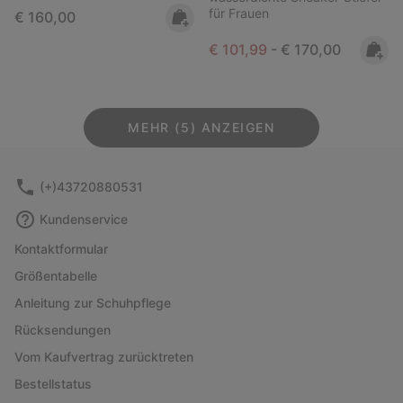
für Frauen
Regular price:
€ 160,00
Minimum sale price:
Maximum price:
€ 101,99
-
€ 170,00
MEHR (5) ANZEIGEN
(+)43720880531
Kundenservice
Kontaktformular
Größentabelle
Anleitung zur Schuhpflege
Rücksendungen
Vom Kaufvertrag zurücktreten
Bestellstatus