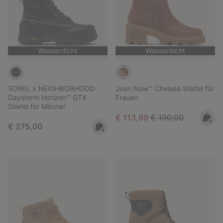
Wasserdicht
Wasserdicht
SOREL x NEIGHBORHOOD
Joan Now™ Chelsea Stiefel für
Daystorm Horizon™ GTX
Frauen
Stiefel für Männer
Sale price:
Regular price:
€ 113,99
€ 190,00
Regular price:
€ 275,00