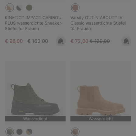
KINETIC™ IMPACT CARIBOU
Varsity OUT N ABOUT™ IV
PLUS wasserdichte Sneaker-
Classic wasserdichte Stiefel
Stiefel für Frauen
für Frauen
Minimum sale price:
Maximum price:
Sale price:
Regular price:
€ 96,00
-
€ 160,00
€ 72,00
€ 120,00
Wasserdicht
Wasserdicht