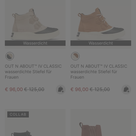
Wasserdicht
Wasserdicht
OUT N ABOUT™ IV CLASSIC
OUT N ABOUT™ IV CLASSIC
wasserdichte Stiefel für
wasserdichte Stiefel für
Frauen
Frauen
Sale price:
Regular price:
Sale price:
Regular price:
€ 96,00
€ 125,00
€ 96,00
€ 125,00
COLLAB