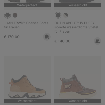
Waterprotect
Wasserdicht
JOAN FRWD™ Chelsea Boots
OUT N ABOUT™ IV PUFFY
für Frauen
isolierte wasserdichte Stiefel
für Frauen
Regular price:
€ 170,00
Regular price:
€ 140,00
Wasserdicht
Wasserdicht