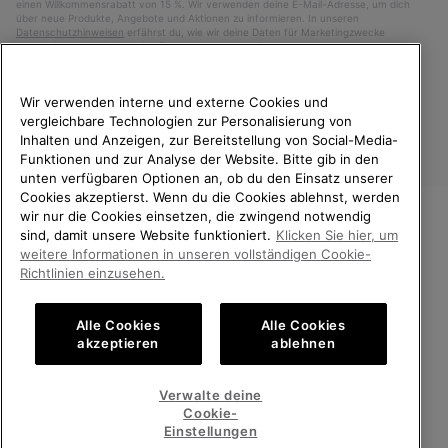
einen Willkommensrabatt von 15 %. Wir verwenden deine E-Mail-Adresse, um dich
über neue Produkte, Angebote und Aktionen zu informieren. In unseren
Datenschutzhinweisen
erfährst du, wie wir deine Daten für Marketingzwecke
verarbeiten und wie du deine Zustimmung widerrufen kannst.
Wir verwenden interne und externe Cookies und
vergleichbare Technologien zur Personalisierung von
Inhalten und Anzeigen, zur Bereitstellung von Social-Media-
Funktionen und zur Analyse der Website. Bitte gib in den
unten verfügbaren Optionen an, ob du den Einsatz unserer
Cookies akzeptierst. Wenn du die Cookies ablehnst, werden
wir nur die Cookies einsetzen, die zwingend notwendig
sind, damit unsere Website funktioniert.
Klicken Sie hier, um
Österreich
WILLKOMMEN BEI SOREL.
weitere Informationen in unseren vollständigen Cookie-
BITTE WÄHLEN SIE IHR
Richtlinien einzusehen.
©
2026
SOREL. Alle Rechte vorbehalten.
LIEFERLAND.
Datenschutz
Nutzungsbedingungen
Alle Cookies
Alle Cookies
Online-Einkauf verfügbar
Allgemeine Verkaufsbedingungen
Garantiebestimmungen
Cookies
akzeptieren
ablehnen
Impressum
United States
Online-
Verwalte deine
Einkauf
Cookie-
Kundenservice: Mo- Fr. 9:00 - 13:00 & 14:00- 18:00 Uhr
verfügb
Austria
Österreich
Online-
(+)43720880531
Einstellungen