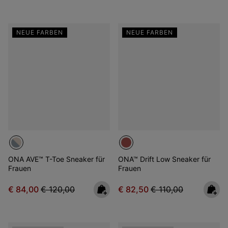
NEUE FARBEN
NEUE FARBEN
ONA AVE™ T-Toe Sneaker für
ONA™ Drift Low Sneaker für
Frauen
Frauen
Sale price:
Regular price:
Sale price:
Regular price:
€ 84,00
€ 120,00
€ 82,50
€ 110,00