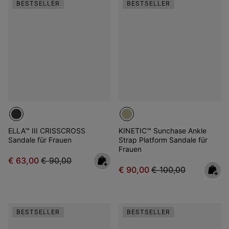
BESTSELLER
BESTSELLER
ELLA™ III CRISSCROSS
KINETIC™ Sunchase Ankle
Sandale für Frauen
Strap Platform Sandale für
Frauen
Sale price:
Regular price:
€ 63,00
€ 90,00
Sale price:
Regular price:
€ 90,00
€ 100,00
BESTSELLER
BESTSELLER