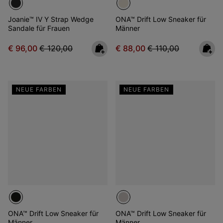
Joanie™ IV Y Strap Wedge
ONA™ Drift Low Sneaker für
Sandale für Frauen
Männer
Sale price:
Regular price:
Sale price:
Regular price:
€ 96,00
€ 120,00
€ 88,00
€ 110,00
NEUE FARBEN
NEUE FARBEN
ONA™ Drift Low Sneaker für
ONA™ Drift Low Sneaker für
Männer
Männer