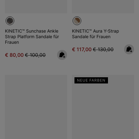
KINETIC™ Sunchase Ankle
KINETIC™ Aura Y-Strap
Strap Platform Sandale für
Sandale für Frauen
Frauen
Sale price:
Regular price:
€ 117,00
€ 130,00
Sale price:
Regular price:
€ 80,00
€ 100,00
NEUE FARBEN