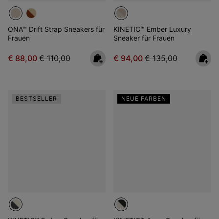
ONA™ Drift Strap Sneakers für
KINETIC™ Ember Luxury
Frauen
Sneaker für Frauen
Sale price:
Regular price:
Sale price:
Regular price:
€ 88,00
€ 110,00
€ 94,00
€ 135,00
BESTSELLER
NEUE FARBEN