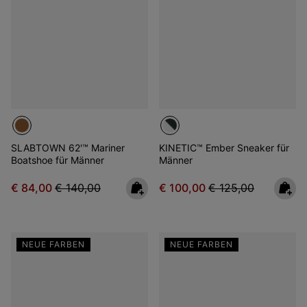
SLABTOWN 62'™ Mariner
KINETIC™ Ember Sneaker für
Boatshoe für Männer
Männer
Sale price:
Regular price:
Sale price:
Regular price:
€ 84,00
€ 140,00
€ 100,00
€ 125,00
NEUE FARBEN
NEUE FARBEN