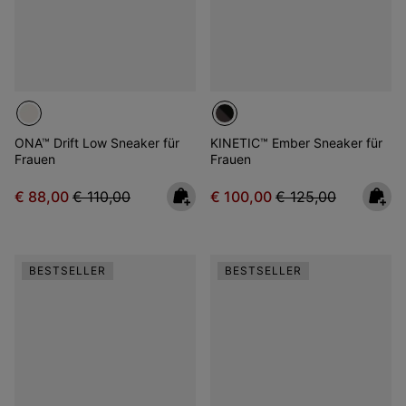
ONA™ Drift Low Sneaker für
KINETIC™ Ember Sneaker für
Frauen
Frauen
Sale price:
Regular price:
Sale price:
Regular price:
€ 88,00
€ 110,00
€ 100,00
€ 125,00
BESTSELLER
BESTSELLER