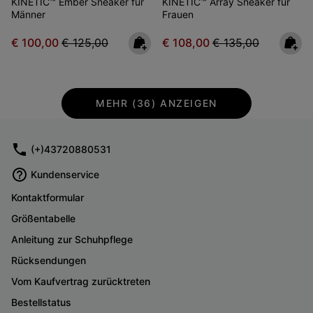
KINETIC™ Ember Sneaker für
KINETIC™ Array Sneaker für
Männer
Frauen
Sale price:
Regular price:
Sale price:
Regular price:
€ 100,00
€ 125,00
€ 108,00
€ 135,00
MEHR (36) ANZEIGEN
(+)43720880531
Kundenservice
Kontaktformular
Größentabelle
Anleitung zur Schuhpflege
Rücksendungen
Vom Kaufvertrag zurücktreten
Bestellstatus