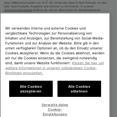
einen Willkommensrabatt von 15 %. Wir verwenden deine E-Mail-Adresse, um dich
über neue Produkte, Angebote und Aktionen zu informieren. In unseren
Datenschutzhinweisen
erfährst du, wie wir deine Daten für Marketingzwecke
verarbeiten und wie du deine Zustimmung widerrufen kannst.
Wir verwenden interne und externe Cookies und
vergleichbare Technologien zur Personalisierung von
Inhalten und Anzeigen, zur Bereitstellung von Social-Media-
Funktionen und zur Analyse der Website. Bitte gib in den
unten verfügbaren Optionen an, ob du den Einsatz unserer
Cookies akzeptierst. Wenn du die Cookies ablehnst, werden
wir nur die Cookies einsetzen, die zwingend notwendig
sind, damit unsere Website funktioniert.
Klicken Sie hier, um
Österreich
weitere Informationen in unseren vollständigen Cookie-
©
2024
SOREL. Alle Rechte vorbehalten.
Richtlinien einzusehen.
Datenschutz
Nutzungsbedingungen
Alle Cookies
Alle Cookies
Allgemeine Verkaufsbedingungen
Garantiebestimmungen
Cookies
akzeptieren
ablehnen
Impressum
Verwalte deine
Cookie-
Kundenservice: Mo- Fr. 9:00 - 13:00 & 14:00- 18:00 Uhr
(+)43720880531
Einstellungen