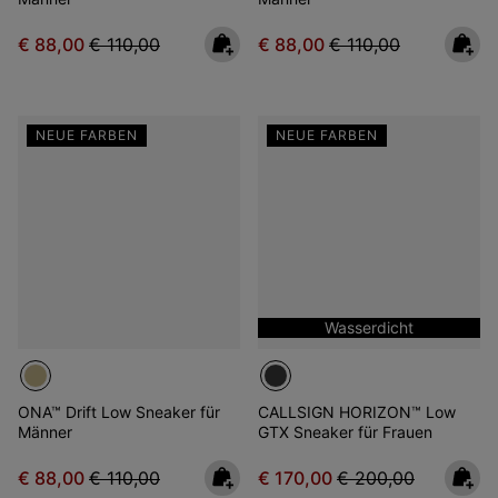
Sale price:
Regular price:
Sale price:
Regular price:
€ 88,00
€ 110,00
€ 88,00
€ 110,00
NEUE FARBEN
NEUE FARBEN
Wasserdicht
ONA™ Drift Low Sneaker für
CALLSIGN HORIZON™ Low
Männer
GTX Sneaker für Frauen
Sale price:
Regular price:
Sale price:
Regular price:
€ 88,00
€ 110,00
€ 170,00
€ 200,00