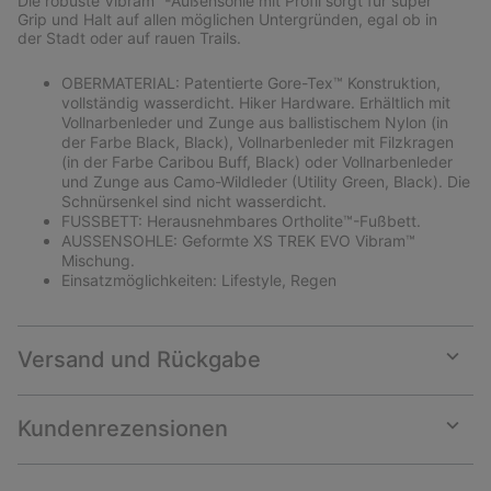
Die robuste Vibram™-Außensohle mit Profil sorgt für super
Grip und Halt auf allen möglichen Untergründen, egal ob in
der Stadt oder auf rauen Trails.
OBERMATERIAL: Patentierte Gore-Tex™ Konstruktion,
vollständig wasserdicht. Hiker Hardware. Erhältlich mit
Vollnarbenleder und Zunge aus ballistischem Nylon (in
der Farbe Black, Black), Vollnarbenleder mit Filzkragen
(in der Farbe Caribou Buff, Black) oder Vollnarbenleder
und Zunge aus Camo-Wildleder (Utility Green, Black). Die
Schnürsenkel sind nicht wasserdicht.
FUSSBETT: Herausnehmbares Ortholite™-Fußbett.
AUSSENSOHLE: Geformte XS TREK EVO Vibram™
Mischung.
Einsatzmöglichkeiten: Lifestyle, Regen
Versand und Rückgabe
Expan
or
collap
Kundenrezensionen
sectio
Expan
or
collap