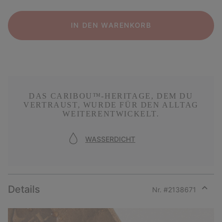
IN DEN WARENKORB
DAS CARIBOU™-HERITAGE, DEM DU
VERTRAUST, WURDE FÜR DEN ALLTAG
WEITERENTWICKELT.
WASSERDICHT
Details
Nr. #
2138671
Expan
or
collap