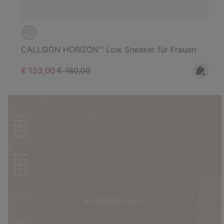
CALLSIGN HORIZON™ Low Sneaker für Frauen
Sale price:
Regular price:
€ 153,00
€ 180,00
SOMMER SALE