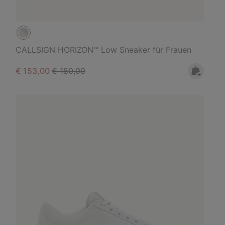
CALLSIGN HORIZON™ Low Sneaker für Frauen
Sale price:
Regular price:
€ 153,00
€ 180,00