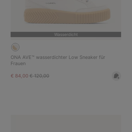
Wasserdicht
ONA AVE™ wasserdichter Low Sneaker für
Frauen
Sale price:
Regular price:
€ 84,00
€ 120,00