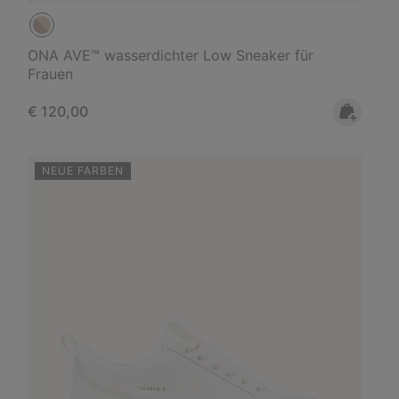
ONA AVE™ wasserdichter Low Sneaker für
Frauen
Regular price:
€ 120,00
NEUE FARBEN