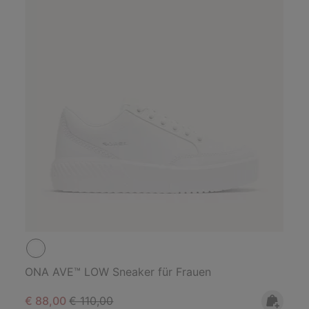
ONA AVE™ LOW Sneaker für Frauen
Sale price:
Regular price:
€ 88,00
€ 110,00