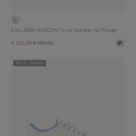
CALLSIGN HORIZON™ Low Sneaker für Frauen
Sale price:
Regular price:
€ 153,00
€ 180,00
NEUE FARBEN