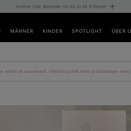
tenloser Versand für Mitglieder oder ab 80 € Warenwert. Sei dabei
N
MÄNNER
KINDER
SPOTLIGHT
ÜBER 
der Artikel ist ausverkauft. Vielleicht gefällt Ihnen ja stattdessen eine