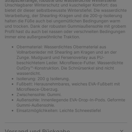
Strapazierfähige, robuste und wasserdichte Winterstiefel
collap
Unschlagbarer Winterschutz und kuscheliger Komfort: das
sectio
bietet dir dieser selbstbewusste Winterstiefel. Die wasserdichte
Verarbeitung, der Shearling-Kragen und die 200-g-Isolierung
halten die Füße auch bei ungemütlichen Bedingungen warm
und trocken. Dank der robusten Gummiaußensohle mit grobem
Profil hast du auch bei nassen oder verschneiten Bedingungen
immer eine außergewöhnliche Traktion.
Obermaterial: Wasserdichtes Obermaterial aus
Vollnarbenleder mit Shearling am Kragen und an der
Zunge. Mudguard und Fersenoverlay aus PU-
beschichtetem Leder. Microfleece-Futter. Wasserdichte
OutDry™-Konstruktion. Die Schnürsenkel sind nicht
wasserdicht.
Isolierung: 200 g Isolierung.
Fußbett: Herausnehmbares, weiches EVA-Fußbett mit
Microfleece-Überzug.
Zwischensohle: Gummi.
Außensohle: Innenliegende EVA-Drop-In-Pods. Geformte
Gummi-Außensohle.
Einsatzmöglichkeiten: Leichte Schneestiefel
Versand und Rückgabe