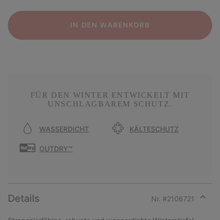
IN DEN WARENKORB
FÜR DEN WINTER ENTWICKELT MIT
UNSCHLAGBAREM SCHUTZ.
WASSERDICHT
KÄLTESCHUTZ
OUTDRY™
Details
Nr. #
2106721
Expan
or