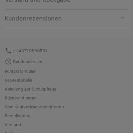
Expan
or
collap
Kundenrezensionen
sectio
Expan
or
collap
sectio
(+)43720880531
Kundenservice
Kontaktformular
Größentabelle
Anleitung zur Schuhpflege
Rücksendungen
Vom Kaufvertrag zurücktreten
Bestellstatus
Versand