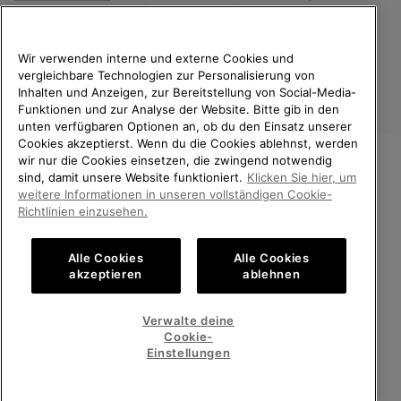
verarbeiten und wie du deine Zustimmung widerrufen kannst.
Wir verwenden interne und externe Cookies und
vergleichbare Technologien zur Personalisierung von
Inhalten und Anzeigen, zur Bereitstellung von Social-Media-
Funktionen und zur Analyse der Website. Bitte gib in den
unten verfügbaren Optionen an, ob du den Einsatz unserer
Cookies akzeptierst. Wenn du die Cookies ablehnst, werden
wir nur die Cookies einsetzen, die zwingend notwendig
sind, damit unsere Website funktioniert.
Klicken Sie hier, um
Österreich
WILLKOMMEN BEI SOREL.
weitere Informationen in unseren vollständigen Cookie-
BITTE WÄHLEN SIE IHR
©
2026
SOREL. Alle Rechte vorbehalten.
Richtlinien einzusehen.
LIEFERLAND.
Datenschutz
Nutzungsbedingungen
Alle Cookies
Alle Cookies
Online-Einkauf verfügbar
Allgemeine Verkaufsbedingungen
Garantiebestimmungen
Cookies
akzeptieren
ablehnen
Impressum
United States
Online-
Verwalte deine
Einkauf
Cookie-
Kundenservice: Mo- Fr. 9:00 - 13:00 & 14:00- 18:00 Uhr
verfügb
Austria
Österreich
Online-
(+)43720880531
Einstellungen
Einkauf
verfügb