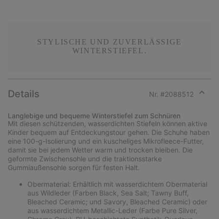
STYLISCHE UND ZUVERLÄSSIGE
WINTERSTIEFEL.
Details
Nr. #
2088512
Expan
or
Langlebige und bequeme Winterstiefel zum Schnüren
collap
Mit diesen schützenden, wasserdichten Stiefeln können aktive
sectio
Kinder bequem auf Entdeckungstour gehen. Die Schuhe haben
eine 100-g-Isolierung und ein kuscheliges Mikrofleece-Futter,
damit sie bei jedem Wetter warm und trocken bleiben. Die
geformte Zwischensohle und die traktionsstarke
Gummiaußensohle sorgen für festen Halt.
Obermaterial: Erhältlich mit wasserdichtem Obermaterial
aus Wildleder (Farben Black, Sea Salt; Tawny Buff,
Bleached Ceramic; und Savory, Bleached Ceramic) oder
aus wasserdichtem Metallic-Leder (Farbe Pure Silver,