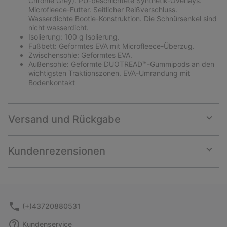
Chrome Grey). PU-beschichtete Synthetik-Overlays.
Microfleece-Futter. Seitlicher Reißverschluss.
Wasserdichte Bootie-Konstruktion. Die Schnürsenkel sind
nicht wasserdicht.
Isolierung: 100 g Isolierung.
Fußbett: Geformtes EVA mit Microfleece-Überzug.
Zwischensohle: Geformtes EVA.
Außensohle: Geformte DUOTREAD™-Gummipods an den
wichtigsten Traktionszonen. EVA-Umrandung mit
Bodenkontakt
Versand und Rückgabe
Expan
or
collap
Kundenrezensionen
sectio
Expan
or
collap
sectio
(+)43720880531
Kundenservice