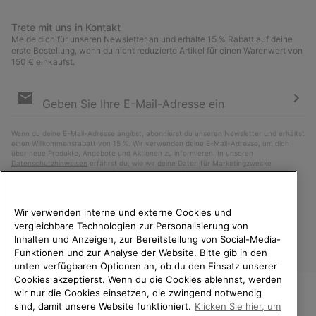
Trete mit uns in Kontakt
Melde dich für unseren Newsletter an und erhalte 15 % Rabatt auf deine
erste Bestellung, wenn du nicht reduzierte Artikel für einen Warenwert von
150 € einkaufst.
Newsletter-
Anmeldung
Abo
Wenn du deine E-Mail-Adresse angibst, abonnierst du unseren Newsletter und erhältst
einen Willkommensrabatt von 15 %. Wir verwenden deine E-Mail-Adresse, um dich
über neue Produkte, Angebote und Aktionen zu informieren. In unseren
Datenschutzhinweisen
erfährst du, wie wir deine Daten für Marketingzwecke
verarbeiten und wie du deine Zustimmung widerrufen kannst.
Wir verwenden interne und externe Cookies und
vergleichbare Technologien zur Personalisierung von
Inhalten und Anzeigen, zur Bereitstellung von Social-Media-
Funktionen und zur Analyse der Website. Bitte gib in den
unten verfügbaren Optionen an, ob du den Einsatz unserer
Cookies akzeptierst. Wenn du die Cookies ablehnst, werden
wir nur die Cookies einsetzen, die zwingend notwendig
sind, damit unsere Website funktioniert.
Klicken Sie hier, um
Österreich
WILLKOMMEN BEI SOREL.