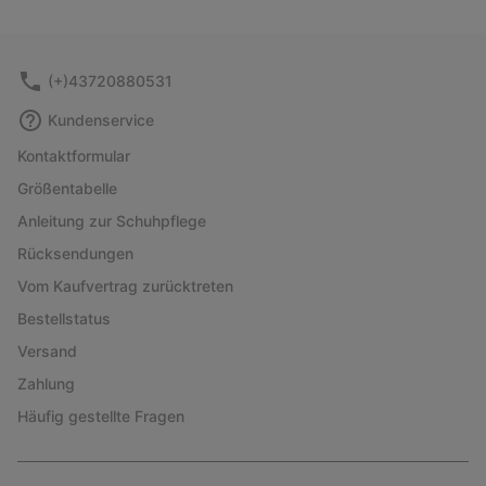
or
collap
sectio
(+)43720880531
Kundenservice
Kontaktformular
Größentabelle
Anleitung zur Schuhpflege
Rücksendungen
Vom Kaufvertrag zurücktreten
Bestellstatus
Versand
Zahlung
Häufig gestellte Fragen