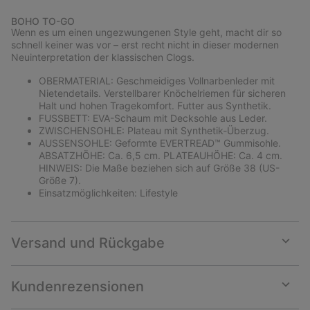
Expan
or
BOHO TO-GO
collap
Wenn es um einen ungezwungenen Style geht, macht dir so
sectio
schnell keiner was vor – erst recht nicht in dieser modernen
Neuinterpretation der klassischen Clogs.
OBERMATERIAL: Geschmeidiges Vollnarbenleder mit
Nietendetails. Verstellbarer Knöchelriemen für sicheren
Halt und hohen Tragekomfort. Futter aus Synthetik.
FUSSBETT: EVA-Schaum mit Decksohle aus Leder.
ZWISCHENSOHLE: Plateau mit Synthetik-Überzug.
AUSSENSOHLE: Geformte EVERTREAD™ Gummisohle.
ABSATZHÖHE: Ca. 6,5 cm. PLATEAUHÖHE: Ca. 4 cm.
HINWEIS: Die Maße beziehen sich auf Größe 38 (US-
Größe 7).
Einsatzmöglichkeiten: Lifestyle
Versand und Rückgabe
Expan
or
collap
Kundenrezensionen
sectio
Expan