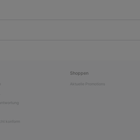
Shoppen
e
Aktuelle Promotions
L
antwortung
icht konform