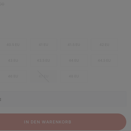
r price:
00
40.5 EU
41 EU
41.5 EU
42 EU
43 EU
43.5 EU
44 EU
44.5 EU
46 EU
47 EU
48 EU
e
IN DEN WARENKORB