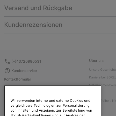
Versand und Rückgabe
Kundenrezensionen
Über uns
(+)43720880531
Unsere Geschicht
Kundenservice
Karriere bei SORE
Kontaktformular
Unternehmensver
Größentabelle
Presse
Anleitung zur Schuhpflege
Wir verwenden interne und externe Cookies und
Barrierefreiheit: N
Rücksendungen
vergleichbare Technologien zur Personalisierung
Vom Kaufvertrag zurücktreten
von Inhalten und Anzeigen, zur Bereitstellung von
Social-Media-Funktionen und zur Analyse der