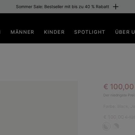
Sommer Sale: Bestseller mit bis zu 40 % Rabatt
N
MÄNNER
KINDER
SPOTLIGHT
ÜBER 
Sale pric
€ 100,0
BES
Der niedrigste Prei
Farbe:
Black, Je
Sale price:
Regul
€ 100,00
€ 12