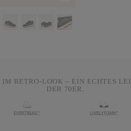
M RETRO-LOOK – EIN ECHTES LE
DER 70ER.
EVERTREAD™
LIVELYFOAM™