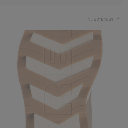
Nr. #
2164551
Expan
or
collap
sectio