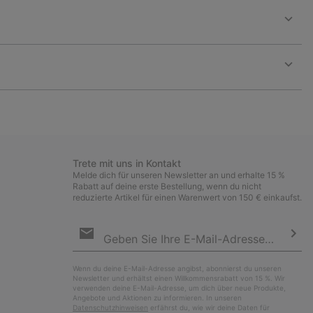
Expan
or
collap
sectio
Expan
or
collap
sectio
Trete mit uns in Kontakt
Melde dich für unseren Newsletter an und erhalte 15 %
Rabatt auf deine erste Bestellung, wenn du nicht
reduzierte Artikel für einen Warenwert von 150 € einkaufst.
Newsletter-
Anmeldung
Abo
Wenn du deine E-Mail-Adresse angibst, abonnierst du unseren
Newsletter und erhältst einen Willkommensrabatt von 15 %. Wir
verwenden deine E-Mail-Adresse, um dich über neue Produkte,
Angebote und Aktionen zu informieren. In unseren
Datenschutzhinweisen
erfährst du, wie wir deine Daten für