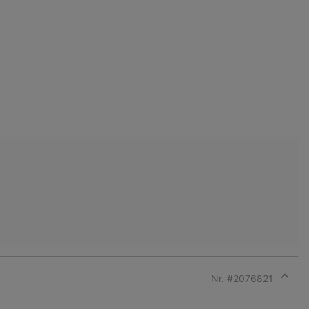
Nr. #
2076821
Expan
or