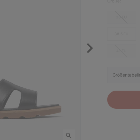
Größe:
36 EU
38.5 EU
41 EU
Größentabell