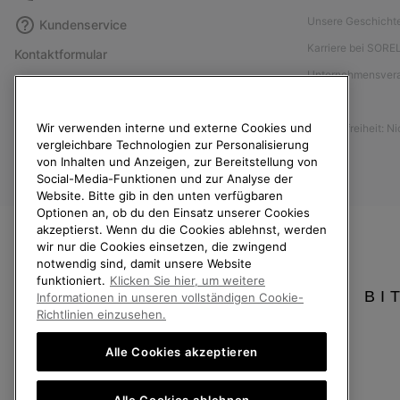
Unsere Geschicht
Kundenservice
Karriere bei SORE
Kontaktformular
Unternehmensver
Größentabelle
Presse
Anleitung zur Schuhpflege
Wir verwenden interne und externe Cookies und
Barrierefreiheit: N
Rücksendungen
vergleichbare Technologien zur Personalisierung
Vom Kaufvertrag zurücktreten
von Inhalten und Anzeigen, zur Bereitstellung von
Social-Media-Funktionen und zur Analyse der
Bestellstatus
Website. Bitte gib in den unten verfügbaren
Optionen an, ob du den Einsatz unserer Cookies
Versand
akzeptierst. Wenn du die Cookies ablehnst, werden
Zahlung
wir nur die Cookies einsetzen, die zwingend
notwendig sind, damit unsere Website
Häufig gestellte Fragen
funktioniert.
Klicken Sie hier, um weitere
BI
Informationen in unseren vollständigen Cookie-
Richtlinien einzusehen.
Alle Cookies akzeptieren
Österreich
Alle Cookies ablehnen