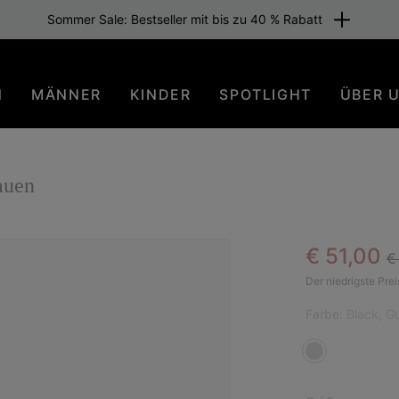
Sommer Sale: Bestseller mit bis zu 40 % Rabatt
N
MÄNNER
KINDER
SPOTLIGHT
ÜBER 
auen
Re
Sale pric
€ 51,00
€
Der niedrigste Prei
Farbe:
Black, G