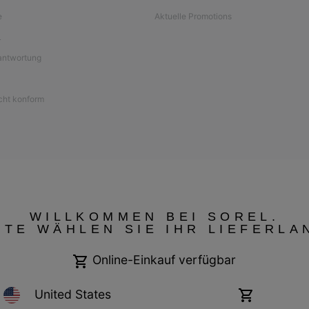
e
Aktuelle Promotions
L
antwortung
icht konform
WILLKOMMEN BEI SOREL.
TTE WÄHLEN SIE IHR LIEFERLA
Online-Einkauf verfügbar
United States
Online-