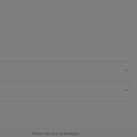
collap
sectio
Expan
or
collap
sectio
Expan
or
collap
sectio
Trete mit uns in Kontakt