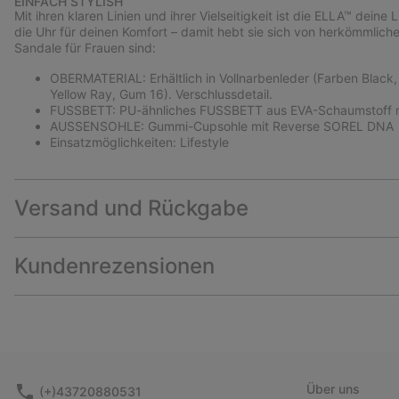
EINFACH STYLISH
Mit ihren klaren Linien und ihrer Vielseitigkeit ist die ELLA™ dein
die Uhr für deinen Komfort – damit hebt sie sich von herkömmliche
Sandale für Frauen sind:
OBERMATERIAL: Erhältlich in Vollnarbenleder (Farben Black,
Yellow Ray, Gum 16). Verschlussdetail.
FUSSBETT: PU-ähnliches FUSSBETT aus EVA-Schaumstoff mi
AUSSENSOHLE: Gummi-Cupsohle mit Reverse SOREL DNA
Einsatzmöglichkeiten: Lifestyle
Versand und Rückgabe
Kundenrezensionen
Über uns
(+)43720880531