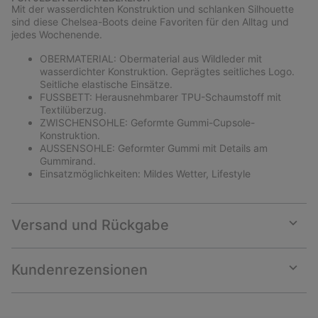
collap
Mit der wasserdichten Konstruktion und schlanken Silhouette
sectio
sind diese Chelsea-Boots deine Favoriten für den Alltag und
jedes Wochenende.
OBERMATERIAL: Obermaterial aus Wildleder mit
wasserdichter Konstruktion. Geprägtes seitliches Logo.
Seitliche elastische Einsätze.
FUSSBETT: Herausnehmbarer TPU-Schaumstoff mit
Textilüberzug.
ZWISCHENSOHLE: Geformte Gummi-Cupsole-
Konstruktion.
AUSSENSOHLE: Geformter Gummi mit Details am
Gummirand.
Einsatzmöglichkeiten: Mildes Wetter, Lifestyle
Versand und Rückgabe
Expan
or
collap
Kundenrezensionen
sectio
Expan
or
collap