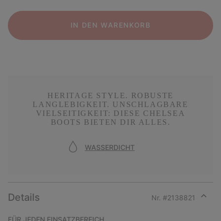
IN DEN WARENKORB
HERITAGE STYLE. ROBUSTE
LANGLEBIGKEIT. UNSCHLAGBARE
VIELSEITIGKEIT: DIESE CHELSEA
BOOTS BIETEN DIR ALLES.
WASSERDICHT
Details
Nr. #
2138821
Expan
or
FÜR JEDEN EINSATZBEREICH