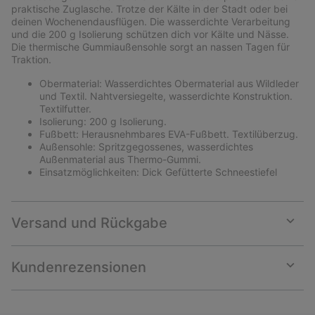
sectio
praktische Zuglasche. Trotze der Kälte in der Stadt oder bei
deinen Wochenendausflügen. Die wasserdichte Verarbeitung
und die 200 g Isolierung schützen dich vor Kälte und Nässe.
Die thermische Gummiaußensohle sorgt an nassen Tagen für
Traktion.
Obermaterial: Wasserdichtes Obermaterial aus Wildleder
und Textil. Nahtversiegelte, wasserdichte Konstruktion.
Textilfutter.
Isolierung: 200 g Isolierung.
Fußbett: Herausnehmbares EVA-Fußbett. Textilüberzug.
Außensohle: Spritzgegossenes, wasserdichtes
Außenmaterial aus Thermo-Gummi.
Einsatzmöglichkeiten: Dick Gefütterte Schneestiefel
Versand und Rückgabe
Expan
or
collap
Kundenrezensionen
sectio
Expan
or
collap