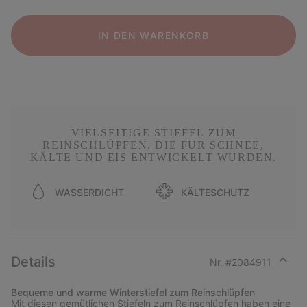
IN DEN WARENKORB
VIELSEITIGE STIEFEL ZUM
REINSCHLÜPFEN, DIE FÜR SCHNEE,
KÄLTE UND EIS ENTWICKELT WURDEN.
WASSERDICHT
KÄLTESCHUTZ
Details
Nr. #
2084911
Expan
or
Bequeme und warme Winterstiefel zum Reinschlüpfen
collap
Mit diesen gemütlichen Stiefeln zum Reinschlüpfen haben eine