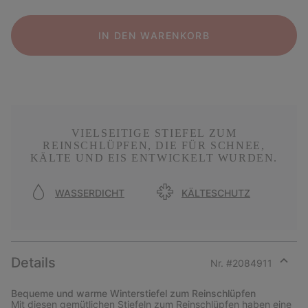
IN DEN WARENKORB
VIELSEITIGE STIEFEL ZUM
REINSCHLÜPFEN, DIE FÜR SCHNEE,
KÄLTE UND EIS ENTWICKELT WURDEN.
WASSERDICHT
KÄLTESCHUTZ
Details
Nr. #
2084911
Expan
or
Bequeme und warme Winterstiefel zum Reinschlüpfen
collap
Mit diesen gemütlichen Stiefeln zum Reinschlüpfen haben eine