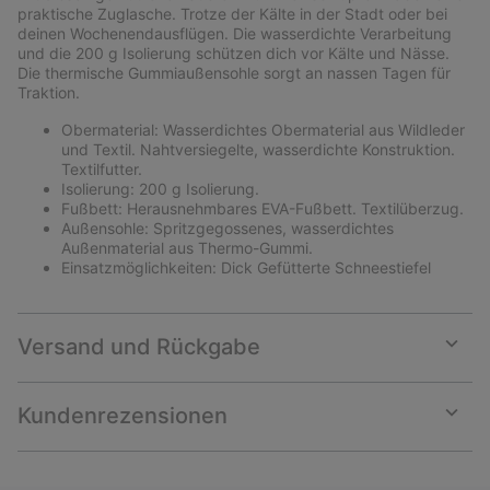
sectio
praktische Zuglasche. Trotze der Kälte in der Stadt oder bei
deinen Wochenendausflügen. Die wasserdichte Verarbeitung
und die 200 g Isolierung schützen dich vor Kälte und Nässe.
Die thermische Gummiaußensohle sorgt an nassen Tagen für
Traktion.
Obermaterial: Wasserdichtes Obermaterial aus Wildleder
und Textil. Nahtversiegelte, wasserdichte Konstruktion.
Textilfutter.
Isolierung: 200 g Isolierung.
Fußbett: Herausnehmbares EVA-Fußbett. Textilüberzug.
Außensohle: Spritzgegossenes, wasserdichtes
Außenmaterial aus Thermo-Gummi.
Einsatzmöglichkeiten: Dick Gefütterte Schneestiefel
Versand und Rückgabe
Expan
or
collap
Kundenrezensionen
sectio
Expan
or
collap