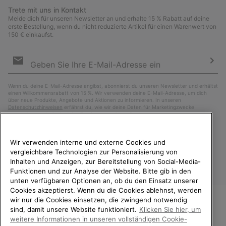
Trete mit uns in Kontakt
Melde dich für unseren Newsletter an und erhalte 15 % Rabatt auf deine
erste Bestellung, wenn du nicht reduzierte Artikel für einen Warenwert von
150 € einkaufst.
Newsletter-
Anmeldung
Abo
Wenn du deine E-Mail-Adresse angibst, abonnierst du unseren Newsletter und erhältst
einen Willkommensrabatt von 15 %. Wir verwenden deine E-Mail-Adresse, um dich
über neue Produkte, Angebote und Aktionen zu informieren. In unseren
Datenschutzhinweisen
erfährst du, wie wir deine Daten für Marketingzwecke
verarbeiten und wie du deine Zustimmung widerrufen kannst.
Wir verwenden interne und externe Cookies und
vergleichbare Technologien zur Personalisierung von
Inhalten und Anzeigen, zur Bereitstellung von Social-Media-
Funktionen und zur Analyse der Website. Bitte gib in den
unten verfügbaren Optionen an, ob du den Einsatz unserer
Cookies akzeptierst. Wenn du die Cookies ablehnst, werden
wir nur die Cookies einsetzen, die zwingend notwendig
sind, damit unsere Website funktioniert.
Klicken Sie hier, um
Österreich
WILLKOMMEN BEI SOREL.
weitere Informationen in unseren vollständigen Cookie-
BITTE WÄHLEN SIE IHR