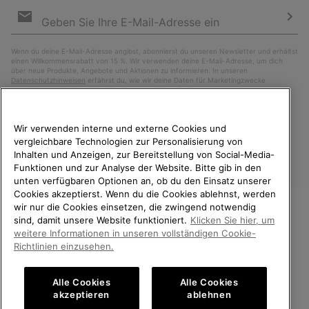
Newsletter-
Anmeldung
Abo
Wenn du deine E-Mail-Adresse angibst, abonnierst du unseren Newsletter und erhältst
einen Willkommensrabatt von 15 %. Wir verwenden deine E-Mail-Adresse, um dich
über neue Produkte, Angebote und Aktionen zu informieren. In unseren
Datenschutzhinweisen
erfährst du, wie wir deine Daten für Marketingzwecke
verarbeiten und wie du deine Zustimmung widerrufen kannst.
Wir verwenden interne und externe Cookies und
vergleichbare Technologien zur Personalisierung von
Inhalten und Anzeigen, zur Bereitstellung von Social-Media-
Funktionen und zur Analyse der Website. Bitte gib in den
unten verfügbaren Optionen an, ob du den Einsatz unserer
Cookies akzeptierst. Wenn du die Cookies ablehnst, werden
wir nur die Cookies einsetzen, die zwingend notwendig
sind, damit unsere Website funktioniert.
Klicken Sie hier, um
Österreich
WILLKOMMEN BEI SOREL.
weitere Informationen in unseren vollständigen Cookie-
BITTE WÄHLEN SIE IHR
©
2026
SOREL. Alle Rechte vorbehalten.
Richtlinien einzusehen.
LIEFERLAND.
Datenschutz
Nutzungsbedingungen
Alle Cookies
Alle Cookies
Online-Einkauf verfügbar
Allgemeine Verkaufsbedingungen
Garantiebestimmungen
Cookies
akzeptieren
ablehnen