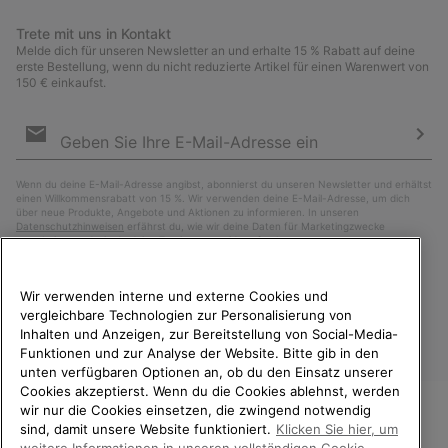
Trete mit uns in Kontakt
Melde dich für unseren Newsletter an und erhalte 15 % Rabatt auf deine
erste Bestellung, wenn du nicht reduzierte Artikel für einen Warenwert von
150 € einkaufst.
Newsletter-
Anmeldung
Abo
Wenn du deine E-Mail-Adresse angibst, abonnierst du unseren Newsletter und erhältst
einen Willkommensrabatt von 15 %. Wir verwenden deine E-Mail-Adresse, um dich
über neue Produkte, Angebote und Aktionen zu informieren. In unseren
Datenschutzhinweisen
erfährst du, wie wir deine Daten für Marketingzwecke
verarbeiten und wie du deine Zustimmung widerrufen kannst.
Wir verwenden interne und externe Cookies und
vergleichbare Technologien zur Personalisierung von
Inhalten und Anzeigen, zur Bereitstellung von Social-Media-
Funktionen und zur Analyse der Website. Bitte gib in den
unten verfügbaren Optionen an, ob du den Einsatz unserer
Cookies akzeptierst. Wenn du die Cookies ablehnst, werden
wir nur die Cookies einsetzen, die zwingend notwendig
sind, damit unsere Website funktioniert.
Klicken Sie hier, um
Österreich
WILLKOMMEN BEI SOREL.
weitere Informationen in unseren vollständigen Cookie-