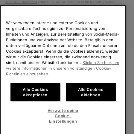
Datenschutzhinweisen
erfährst du, wie wir deine Daten für Marketingzwecke
verarbeiten und wie du deine Zustimmung widerrufen kannst.
Wir verwenden interne und externe Cookies und
vergleichbare Technologien zur Personalisierung von
Inhalten und Anzeigen, zur Bereitstellung von Social-Media-
Funktionen und zur Analyse der Website. Bitte gib in den
unten verfügbaren Optionen an, ob du den Einsatz unserer
Cookies akzeptierst. Wenn du die Cookies ablehnst, werden
wir nur die Cookies einsetzen, die zwingend notwendig
sind, damit unsere Website funktioniert.
Klicken Sie hier, um
Österreich
WILLKOMMEN BEI SOREL.
weitere Informationen in unseren vollständigen Cookie-
BITTE WÄHLEN SIE IHR
Richtlinien einzusehen.
©
2026
SOREL. Alle Rechte vorbehalten.
LIEFERLAND.
Datenschutz
Nutzungsbedingungen
Alle Cookies
Alle Cookies
Online-Einkauf verfügbar
Allgemeine Verkaufsbedingungen
Garantiebestimmungen
Cookies
akzeptieren
ablehnen
Impressum
United States
Online-
Verwalte deine
Einkauf
Cookie-
Kundenservice: Mo- Fr. 9:00 - 13:00 & 14:00- 18:00 Uhr
verfügb
Austria
Österreich
Online-
(+)43720880531
Einstellungen
Einkauf
verfügb