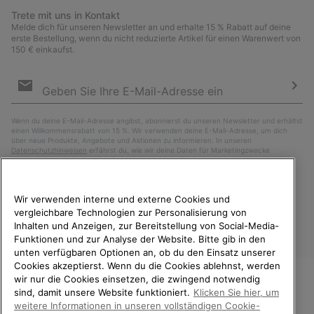
Trete mit uns in Kontakt
Melde dich für unseren Newsletter an und erhalte 15 % Rabatt auf deine
erste Bestellung, wenn du nicht reduzierte Artikel für einen Warenwert von
150 € einkaufst.
Newsletter-
Anmeldung
Abo
Wenn du deine E-Mail-Adresse angibst, abonnierst du unseren Newsletter und erhältst
einen Willkommensrabatt von 15 %. Wir verwenden deine E-Mail-Adresse, um dich
über neue Produkte, Angebote und Aktionen zu informieren. In unseren
Datenschutzhinweisen
erfährst du, wie wir deine Daten für Marketingzwecke
verarbeiten und wie du deine Zustimmung widerrufen kannst.
Wir verwenden interne und externe Cookies und
vergleichbare Technologien zur Personalisierung von
Inhalten und Anzeigen, zur Bereitstellung von Social-Media-
Funktionen und zur Analyse der Website. Bitte gib in den
unten verfügbaren Optionen an, ob du den Einsatz unserer
Cookies akzeptierst. Wenn du die Cookies ablehnst, werden
wir nur die Cookies einsetzen, die zwingend notwendig
sind, damit unsere Website funktioniert.
Klicken Sie hier, um
Österreich
WILLKOMMEN BEI SOREL.
weitere Informationen in unseren vollständigen Cookie-