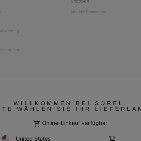
Shoppen
e
Aktuelle Promotions
L
antwortung
icht konform
WILLKOMMEN BEI SOREL.
TTE WÄHLEN SIE IHR LIEFERLA
Online-Einkauf verfügbar
United States
Online-