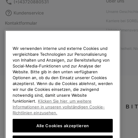
Über uns
(+)43720880531
Unsere Geschicht
Kundenservice
Karriere bei SORE
Kontaktformular
Unternehmensver
Größentabelle
Presse
Anleitung zur Schuhpflege
Wir verwenden interne und externe Cookies und
Barrierefreiheit: N
Rücksendungen
vergleichbare Technologien zur Personalisierung
Vom Kaufvertrag zurücktreten
von Inhalten und Anzeigen, zur Bereitstellung von
Social-Media-Funktionen und zur Analyse der
Bestellstatus
Website. Bitte gib in den unten verfügbaren
Optionen an, ob du den Einsatz unserer Cookies
Versand
akzeptierst. Wenn du die Cookies ablehnst, werden
Zahlung
wir nur die Cookies einsetzen, die zwingend
notwendig sind, damit unsere Website
Häufig gestellte Fragen
funktioniert.
Klicken Sie hier, um weitere
BI
Informationen in unseren vollständigen Cookie-
Richtlinien einzusehen.
Alle Cookies akzeptieren
Österreich