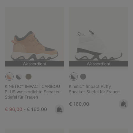
Wasserdicht
Wasserdicht
KINETIC™ IMPACT CARIBOU
Kinetic™ Impact Puffy
PLUS wasserdichte Sneaker-
Sneaker-Stiefel für Frauen
Stiefel für Frauen
Regular price:
€ 160,00
Minimum sale price:
Maximum price:
€ 96,00
-
€ 160,00