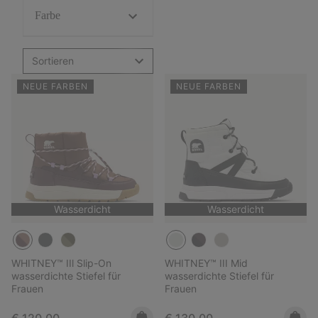
Farbe
Sortieren
NEUE FARBEN
NEUE FARBEN
Wasserdicht
Wasserdicht
WHITNEY™ IIl Slip-On
WHITNEY™ III Mid
wasserdichte Stiefel für
wasserdichte Stiefel für
Frauen
Frauen
Regular price:
Regular price:
€ 120,00
€ 130,00