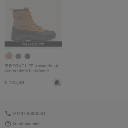
Wasserdicht
BUXTON™ LITE wasserdichte
Winterstiefel für Männer
Regular price:
€ 145,00
(+)43720880531
Kundenservice