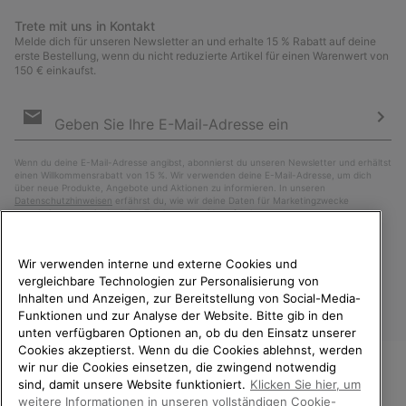
Trete mit uns in Kontakt
Melde dich für unseren Newsletter an und erhalte 15 % Rabatt auf deine
erste Bestellung, wenn du nicht reduzierte Artikel für einen Warenwert von
150 € einkaufst.
Newsletter-
Anmeldung
Abo
Wenn du deine E-Mail-Adresse angibst, abonnierst du unseren Newsletter und erhältst
einen Willkommensrabatt von 15 %. Wir verwenden deine E-Mail-Adresse, um dich
über neue Produkte, Angebote und Aktionen zu informieren. In unseren
Datenschutzhinweisen
erfährst du, wie wir deine Daten für Marketingzwecke
verarbeiten und wie du deine Zustimmung widerrufen kannst.
Wir verwenden interne und externe Cookies und
vergleichbare Technologien zur Personalisierung von
Inhalten und Anzeigen, zur Bereitstellung von Social-Media-
Funktionen und zur Analyse der Website. Bitte gib in den
unten verfügbaren Optionen an, ob du den Einsatz unserer
Cookies akzeptierst. Wenn du die Cookies ablehnst, werden
wir nur die Cookies einsetzen, die zwingend notwendig
sind, damit unsere Website funktioniert.
Klicken Sie hier, um
Österreich
WILLKOMMEN BEI SOREL.
weitere Informationen in unseren vollständigen Cookie-