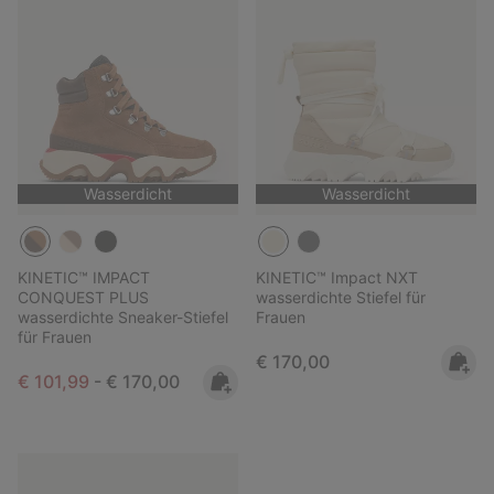
Wasserdicht
Wasserdicht
KINETIC™ IMPACT
KINETIC™ Impact NXT
CONQUEST PLUS
wasserdichte Stiefel für
wasserdichte Sneaker-Stiefel
Frauen
für Frauen
Regular price:
€ 170,00
Minimum sale price:
Maximum price:
€ 101,99
-
€ 170,00