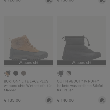
Wasserdicht
Wasserdicht
BUXTON™ LITE LACE PLUS
OUT N ABOUT™ IV PUFFY
wasserdichte Winterstiefel für
isolierte wasserdichte Stiefel
Männer
für Frauen
Regular price:
Regular price:
€ 135,00
€ 140,00