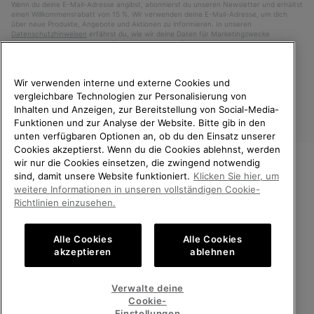
Wenn du deine E-Mail-Adresse angibst, abonnierst du unseren Newsletter und erhältst
einen Willkommensrabatt von 15 %. Wir verwenden deine E-Mail-Adresse, um dich
über neue Produkte, Angebote und Aktionen zu informieren. In unseren
Datenschutzhinweisen
erfährst du, wie wir deine Daten für Marketingzwecke
verarbeiten und wie du deine Zustimmung widerrufen kannst.
Wir verwenden interne und externe Cookies und
vergleichbare Technologien zur Personalisierung von
Inhalten und Anzeigen, zur Bereitstellung von Social-Media-
Funktionen und zur Analyse der Website. Bitte gib in den
unten verfügbaren Optionen an, ob du den Einsatz unserer
Cookies akzeptierst. Wenn du die Cookies ablehnst, werden
wir nur die Cookies einsetzen, die zwingend notwendig
sind, damit unsere Website funktioniert.
Klicken Sie hier, um
Österreich
WILLKOMMEN BEI SOREL.
weitere Informationen in unseren vollständigen Cookie-
BITTE WÄHLEN SIE IHR
Richtlinien einzusehen.
©
2026
SOREL. Alle Rechte vorbehalten.
LIEFERLAND.
Datenschutz
Nutzungsbedingungen
Alle Cookies
Alle Cookies
Online-Einkauf verfügbar
Allgemeine Verkaufsbedingungen
Garantiebestimmungen
Cookies
akzeptieren
ablehnen
Impressum
United States
Online-
Verwalte deine
Einkauf
Cookie-
Kundenservice: Mo- Fr. 9:00 - 13:00 & 14:00- 18:00 Uhr
verfügb
Austria
Österreich
Online-
(+)43720880531
Einstellungen