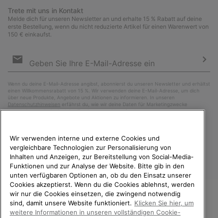
Trete mit uns in Kontakt
Melde dich für unseren Newsletter an und erhalte 15 % Rabatt auf deine
erste Bestellung, wenn du nicht reduzierte Artikel für einen Warenwert von
150 € einkaufst.
Newsletter-
Anmeldung
Abo
Wenn du deine E-Mail-Adresse angibst, abonnierst du unseren Newsletter und erhältst
einen Willkommensrabatt von 15 %. Wir verwenden deine E-Mail-Adresse, um dich
über neue Produkte, Angebote und Aktionen zu informieren. In unseren
Datenschutzhinweisen
erfährst du, wie wir deine Daten für Marketingzwecke
verarbeiten und wie du deine Zustimmung widerrufen kannst.
Wir verwenden interne und externe Cookies und
vergleichbare Technologien zur Personalisierung von
Inhalten und Anzeigen, zur Bereitstellung von Social-Media-
Funktionen und zur Analyse der Website. Bitte gib in den
unten verfügbaren Optionen an, ob du den Einsatz unserer
Cookies akzeptierst. Wenn du die Cookies ablehnst, werden
wir nur die Cookies einsetzen, die zwingend notwendig
sind, damit unsere Website funktioniert.
Klicken Sie hier, um
Österreich
WILLKOMMEN BEI SOREL.
weitere Informationen in unseren vollständigen Cookie-