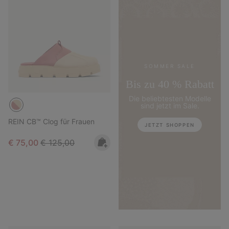
SOMMER SALE
Bis zu 40 % Rabatt
Die beliebtesten Modelle
sind jetzt im Sale.
REIN CB™ Clog für Frauen
JETZT SHOPPEN
Sale price:
Regular price:
€ 75,00
€ 125,00