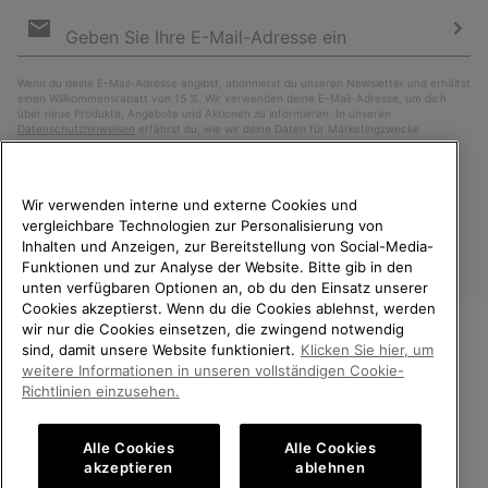
Newsletter-
Anmeldung
Abo
Wenn du deine E-Mail-Adresse angibst, abonnierst du unseren Newsletter und erhältst
einen Willkommensrabatt von 15 %. Wir verwenden deine E-Mail-Adresse, um dich
über neue Produkte, Angebote und Aktionen zu informieren. In unseren
Datenschutzhinweisen
erfährst du, wie wir deine Daten für Marketingzwecke
verarbeiten und wie du deine Zustimmung widerrufen kannst.
Wir verwenden interne und externe Cookies und
vergleichbare Technologien zur Personalisierung von
Inhalten und Anzeigen, zur Bereitstellung von Social-Media-
Funktionen und zur Analyse der Website. Bitte gib in den
unten verfügbaren Optionen an, ob du den Einsatz unserer
Cookies akzeptierst. Wenn du die Cookies ablehnst, werden
wir nur die Cookies einsetzen, die zwingend notwendig
sind, damit unsere Website funktioniert.
Klicken Sie hier, um
Österreich
WILLKOMMEN BEI SOREL.
weitere Informationen in unseren vollständigen Cookie-
BITTE WÄHLEN SIE IHR
Richtlinien einzusehen.
©
2026
SOREL. Alle Rechte vorbehalten.
LIEFERLAND.
Datenschutz
Nutzungsbedingungen
Alle Cookies
Alle Cookies
Online-Einkauf verfügbar
Allgemeine Verkaufsbedingungen
Garantiebestimmungen
Cookies
akzeptieren
ablehnen