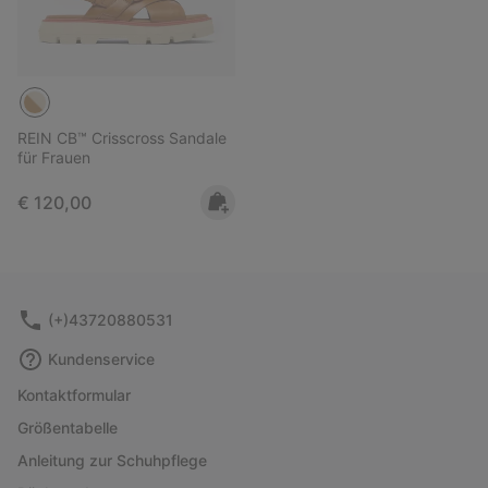
REIN CB™ Crisscross Sandale
für Frauen
Regular price:
€ 120,00
(+)43720880531
Kundenservice
Kontaktformular
Größentabelle
Anleitung zur Schuhpflege