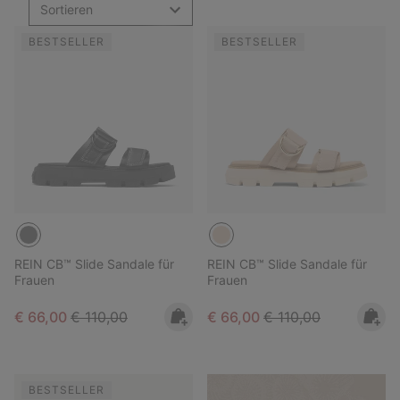
Sortieren
BESTSELLER
BESTSELLER
REIN CB™ Slide Sandale für
REIN CB™ Slide Sandale für
Frauen
Frauen
Sale price:
Regular price:
Sale price:
Regular price:
€ 66,00
€ 110,00
€ 66,00
€ 110,00
BESTSELLER