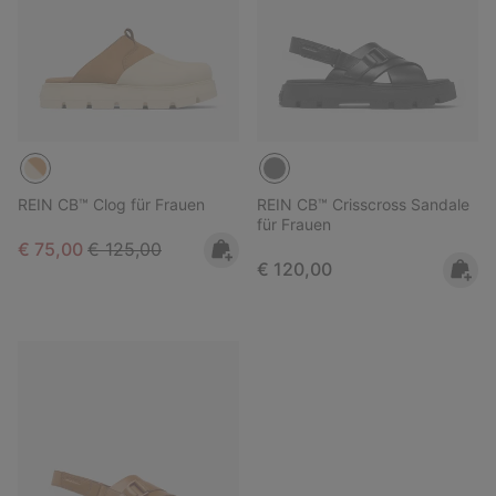
REIN CB™ Clog für Frauen
REIN CB™ Crisscross Sandale
für Frauen
Sale price:
Regular price:
€ 75,00
€ 125,00
Regular price:
€ 120,00