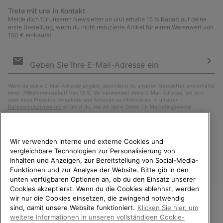
Trete mit uns in Kontakt
Melde dich für unseren Newsletter an und erhalte 15 % Rabatt auf deine
erste Bestellung, wenn du nicht reduzierte Artikel für einen Warenwert von
150 € einkaufst.
Newsletter-
Anmeldung
Abo
Wenn du deine E-Mail-Adresse angibst, abonnierst du unseren Newsletter und erhältst
einen Willkommensrabatt von 15 %. Wir verwenden deine E-Mail-Adresse, um dich
über neue Produkte, Angebote und Aktionen zu informieren. In unseren
Datenschutzhinweisen
erfährst du, wie wir deine Daten für Marketingzwecke
verarbeiten und wie du deine Zustimmung widerrufen kannst.
Wir verwenden interne und externe Cookies und
vergleichbare Technologien zur Personalisierung von
Inhalten und Anzeigen, zur Bereitstellung von Social-Media-
Funktionen und zur Analyse der Website. Bitte gib in den
unten verfügbaren Optionen an, ob du den Einsatz unserer
Cookies akzeptierst. Wenn du die Cookies ablehnst, werden
wir nur die Cookies einsetzen, die zwingend notwendig
sind, damit unsere Website funktioniert.
Klicken Sie hier, um
Österreich
WILLKOMMEN BEI SOREL.
weitere Informationen in unseren vollständigen Cookie-