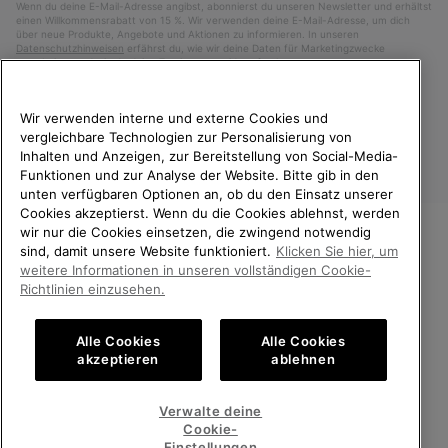
Wenn du deine E-Mail-Adresse angibst, abonnierst du unseren Newsletter und erhältst
einen Willkommensrabatt von 15 %. Wir verwenden deine E-Mail-Adresse, um dich
über neue Produkte, Angebote und Aktionen zu informieren. In unseren
Datenschutzhinweisen
erfährst du, wie wir deine Daten für Marketingzwecke
verarbeiten und wie du deine Zustimmung widerrufen kannst.
Wir verwenden interne und externe Cookies und
vergleichbare Technologien zur Personalisierung von
Inhalten und Anzeigen, zur Bereitstellung von Social-Media-
Funktionen und zur Analyse der Website. Bitte gib in den
unten verfügbaren Optionen an, ob du den Einsatz unserer
Cookies akzeptierst. Wenn du die Cookies ablehnst, werden
wir nur die Cookies einsetzen, die zwingend notwendig
sind, damit unsere Website funktioniert.
Klicken Sie hier, um
Österreich
WILLKOMMEN BEI SOREL.
weitere Informationen in unseren vollständigen Cookie-
BITTE WÄHLEN SIE IHR
Richtlinien einzusehen.
©
2026
SOREL. Alle Rechte vorbehalten.
LIEFERLAND.
Datenschutz
Nutzungsbedingungen
Alle Cookies
Alle Cookies
Online-Einkauf verfügbar
Allgemeine Verkaufsbedingungen
Garantiebestimmungen
Cookies
akzeptieren
ablehnen
Impressum
United States
Online-
Verwalte deine
Einkauf
Cookie-
Kundenservice: Mo- Fr. 9:00 - 13:00 & 14:00- 18:00 Uhr
verfügb
Austria
Österreich
Online-
(+)43720880531
Einstellungen