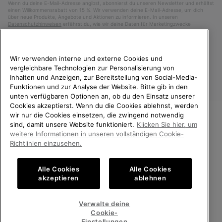
Wenn du deine E-Mail-Adresse angibst, abonnierst du unseren Newsletter und erhältst
einen Willkommensrabatt von 15 %. Wir verwenden deine E-Mail-Adresse, um dich
über neue Produkte, Angebote und Aktionen zu informieren. In unseren
Datenschutzhinweisen
erfährst du, wie wir deine Daten für Marketingzwecke
verarbeiten und wie du deine Zustimmung widerrufen kannst.
Wir verwenden interne und externe Cookies und
vergleichbare Technologien zur Personalisierung von
Inhalten und Anzeigen, zur Bereitstellung von Social-Media-
Funktionen und zur Analyse der Website. Bitte gib in den
unten verfügbaren Optionen an, ob du den Einsatz unserer
Cookies akzeptierst. Wenn du die Cookies ablehnst, werden
wir nur die Cookies einsetzen, die zwingend notwendig
sind, damit unsere Website funktioniert.
Klicken Sie hier, um
Österreich
WILLKOMMEN BEI SOREL.
weitere Informationen in unseren vollständigen Cookie-
BITTE WÄHLEN SIE IHR
Richtlinien einzusehen.
©
2026
SOREL. Alle Rechte vorbehalten.
LIEFERLAND.
Datenschutz
Nutzungsbedingungen
Alle Cookies
Alle Cookies
Online-Einkauf verfügbar
Allgemeine Verkaufsbedingungen
Garantiebestimmungen
Cookies
akzeptieren
ablehnen
Impressum
United States
Online-
Verwalte deine
Einkauf
Cookie-
Kundenservice: Mo- Fr. 9:00 - 13:00 & 14:00- 18:00 Uhr
verfügb
Austria
Österreich
Online-
(+)43720880531
Einstellungen