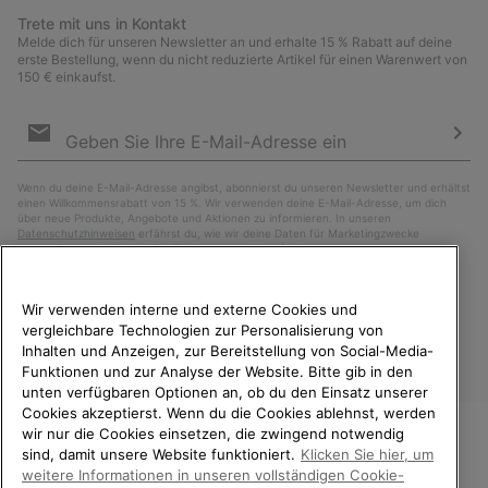
Trete mit uns in Kontakt
Melde dich für unseren Newsletter an und erhalte 15 % Rabatt auf deine
erste Bestellung, wenn du nicht reduzierte Artikel für einen Warenwert von
150 € einkaufst.
Newsletter-
Anmeldung
Abo
Wenn du deine E-Mail-Adresse angibst, abonnierst du unseren Newsletter und erhältst
einen Willkommensrabatt von 15 %. Wir verwenden deine E-Mail-Adresse, um dich
über neue Produkte, Angebote und Aktionen zu informieren. In unseren
Datenschutzhinweisen
erfährst du, wie wir deine Daten für Marketingzwecke
verarbeiten und wie du deine Zustimmung widerrufen kannst.
Wir verwenden interne und externe Cookies und
vergleichbare Technologien zur Personalisierung von
Inhalten und Anzeigen, zur Bereitstellung von Social-Media-
Funktionen und zur Analyse der Website. Bitte gib in den
unten verfügbaren Optionen an, ob du den Einsatz unserer
Cookies akzeptierst. Wenn du die Cookies ablehnst, werden
wir nur die Cookies einsetzen, die zwingend notwendig
sind, damit unsere Website funktioniert.
Klicken Sie hier, um
Österreich
WILLKOMMEN BEI SOREL.
weitere Informationen in unseren vollständigen Cookie-